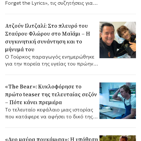
Forget the Lyrics», τις συζητήσεις για
τη νέα τηλεοπτική σεζόν και το νέο
πρότζεκτ που βρίσκεται υπό
διαπραγμάτευση.
Ατζούν Ιλιτζαλί: Στο πλευρό του
Σταύρου Φλώρου στο Μαϊάμι – Η
συγκινητική συνάντηση και το
μήνυμά του
Ο Τούρκος παραγωγός ενημερώθηκε
για την πορεία της υγείας του πρώην
παίκτη του Survivor και μοιράστηκε
μια συγκινητική φωτογραφία τους.
«The Bear»: Κυκλοφόρησε το
πρώτο teaser της τελευταίας σεζόν
– Πότε κάνει πρεμιέρα
Το τελευταίο κεφάλαιο μιας ιστορίας
που κατάφερε να αφήσει το δικό της
αποτύπωμα στη σύγχρονη τηλεόραση.
«Δυο μαύρα πουκάμισα»: Η υπόθεση