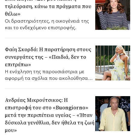
τηλεόραση, κάνω τα πράγματα που
θέλω»
Οι δραστηριότητες, η οικογένειά της
και το ενδεχόμενο επιστροφής.
Φαίη Σκορδά: Η παρατήρηση στους
συνεργάτες της – «Παιδιά, δεν το
επιτρέπω»
Η ενόχληση της παρουσιάστρια με
αφορμή τα σχόλια που ακολούθησαν
μετά την συνέντευξη της Άννας
Δρούζα.
Ανδρέας Μικρούτσικος: Η
επιστροφή του στο «Buongiorno»
μετά την περιπέτεια υγείας – «Ήταν
δύσκολα γενέθλια, δεν ήθελα τη ζωή
μου»