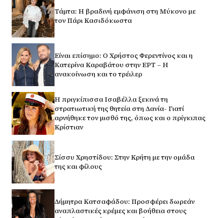
Τάμτα: Η βραδινή εμφάνιση στη Μύκονο με
τον Πάρι Κασιδόκωστα
Είναι επίσημο: Ο Χρήστος Φερεντίνος και η
Κατερίνα Καραβάτου στην ΕΡΤ – Η
ανακοίνωση και το τρέιλερ
Η πριγκίπισσα Ισαβέλλα ξεκινά τη
στρατιωτική της θητεία στη Δανία- Γιατί
αρνήθηκε τον μισθό της, όπως και ο πρίγκιπας
Κρίστιαν
Σίσσυ Χρηστίδου: Στην Κρήτη με την ομάδα
της και φίλους
Δήμητρα Κατσαφάδου: Προσφέρει δωρεάν
αναπλαστικές κρέμες και βοήθεια στους