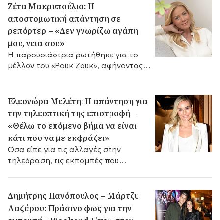
ειδήσεων.
Ζέτα Μακρυπούλια: Η
αποστομωτική απάντηση σε
ρεπόρτερ – «Δεν γνωρίζω αγάπη
μου, γεια σου»
Η παρουσιάστρια ρωτήθηκε για το
μέλλον του «Ρουκ Ζουκ», αφήνοντας
ανοιχτά όλα τα ενδεχόμενα.
Ελεονώρα Μελέτη: Η απάντηση για
την τηλεοπτική της επιστροφή –
«Θέλω το επόμενο βήμα να είναι
κάτι που να με εκφράζει»
Όσα είπε για τις αλλαγές στην
τηλεόραση, τις εκπομπές που
κόβονται και το ενδεχόμενο να
επιστρέψει ξανά τηλεοπτικά.
Δημήτρης Πανόπουλος – Μάρτζυ
Λαζάρου: Πράσινο φως για την