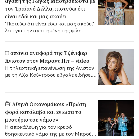
αγάπη της Γωγώς Μαστροκώστα με
τον Τραϊανό Δέλλα, πιστεύω ότι
είναι εδώ και μας ακούει
"Πιστεύω ότι είναι εδώ και μας ακούει",
λέει για την αγαπημένη της φίλη.
Η σπάνια αναφορά της Τζένιφερ
Άνιστον στον Μπραντ Πιτ – video
Η τηλεοπτική επανένωση της Άνιστον
με τη Λίζα Κούντροου έβγαλε ειδήσεις,
ξυπνώντας μνήμες.
Αθηνά Οικονομάκου: «Πρώτη
φορά κατάλαβα και ένιωσα το
μυστήριο του γάμου»
Η αποκάλυψη για τον κρυφό
θρησκευτικό γάμο της με τον Μπρούνο