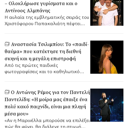
– Ολοκλήρωσε γυρίσματα και ο
Αντίνοος Αλμπάνης
Η αυλαία της εμβληματικής σειράς του
Χριστόφορου Παπακαλιάτη πέφτει
οριστικά στην Αθήνα.
Αναστασία Τσιλιμπίου: Το «παιδί-
θαύμα» που κατέκτησε τη διεθνή
σκηνή και η μεγάλη επιστροφή
Από τις πρώτες παιδικές
φωτογραφίσεις και το καθηλωτικό
«Νησί», στην πανάκριβη
υπερπαραγωγή της Τουρκίας «Κιοσέμ»
και το σήμερα.
Ο Αντώνης Ρέμος για τον Παντελή
Παντελίδη: «Η μοίρα μας έπαιξε ένα
πολύ κακό παιχνίδι, είναι μια πληγή
μέσα μου»
«Αν η Μαρινέλλα μπορούσε να επιλέξει
πώς θα φύγει, θα διάλεγε τη στιγμή