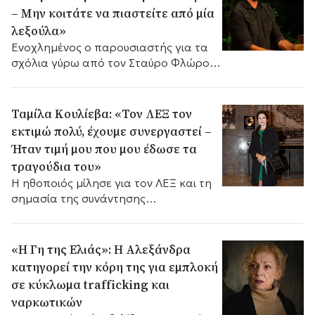
– Μην κοιτάτε να πιαστείτε από μία
λεξούλα»
Ενοχλημένος ο παρουσιαστής για τα
σχόλια γύρω από τον Σταύρο Φλώρο
μετά τον τραυματισμό του στο Survivor
τις αντιδράσεις για τη λέξη «νικητής».
Ταμίλα Κουλίεβα: «Τον ΛΕΞ τον
εκτιμώ πολύ, έχουμε συνεργαστεί –
Ήταν τιμή μου που μου έδωσε τα
τραγούδια του»
Η ηθοποιός μίλησε για τον ΛΕΞ και τη
σημασία της συνάντησης
διαφορετικών καλλιτεχνικών κόσμων.
«Η Γη της Ελιάς»: Η Αλεξάνδρα
κατηγορεί την κόρη της για εμπλοκή
σε κύκλωμα trafficking και
ναρκωτικών