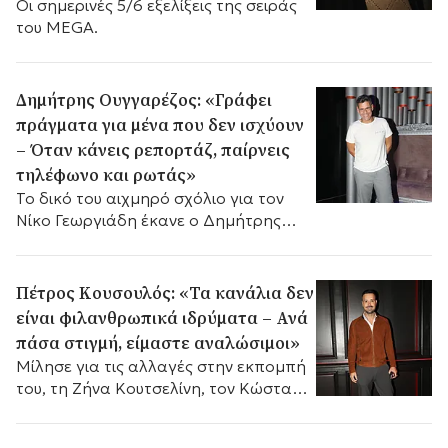
Οι σημερινές 5/6 εξελίξεις της σειράς
του MEGA.
Δημήτρης Ουγγαρέζος: «Γράφει
πράγματα για μένα που δεν ισχύουν
– Όταν κάνεις ρεπορτάζ, παίρνεις
τηλέφωνο και ρωτάς»
Το δικό του αιχμηρό σχόλιο για τον
Νίκο Γεωργιάδη έκανε ο Δημήτρης
Ουγγαρέζος μέσα από τον αέρα της
εκπομπής «Buongiorno» στο MEGA...
Πέτρος Κουσουλός: «Τα κανάλια δεν
είναι φιλανθρωπικά ιδρύματα – Ανά
πάσα στιγμή, είμαστε αναλώσιμοι»
Mίλησε για τις αλλαγές στην εκπομπή
του, τη Ζήνα Κουτσελίνη, τον Κώστα
Τσουρό, τη Σία Κοσιώνη και το
ενδεχόμενο να παρουσιάσει δελτίο