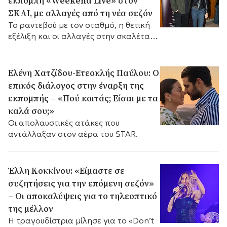
εκπομπή «Weekend Live» στον
ΣΚΑΙ, με αλλαγές από τη νέα σεζόν
Το ραντεβού με τον σταθμό, η θετική
εξέλιξη και οι αλλαγές στην σκαλέτα
της εκπομπής.
Ελένη Χατζίδου-Ετεοκλής Παύλου: Ο
επικός διάλογος στην έναρξη της
εκπομπής – «Πού κοιτάς; Είσαι με τα
καλά σου;»
Οι απολαυστικές ατάκες που
αντάλλαξαν στον αέρα του STAR.
Έλλη Κοκκίνου: «Είμαστε σε
συζητήσεις για την επόμενη σεζόν»
– Οι αποκαλύψεις για το τηλεοπτικό
της μέλλον
Η τραγουδίστρια μίλησε για το «Don’t