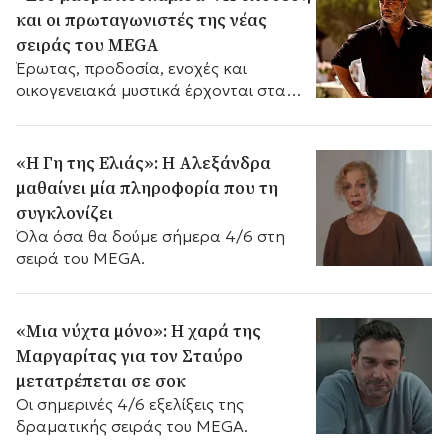
και οι πρωταγωνιστές της νέας
σειράς του MEGA
Έρωτας, προδοσία, ενοχές και
οικογενειακά μυστικά έρχονται στα
«Δυο μαύρα πουκάμισα», στο νέο
πρόγραμμα του MEGA.
«Η Γη της Ελιάς»: Η Αλεξάνδρα
μαθαίνει μία πληροφορία που τη
συγκλονίζει
Όλα όσα θα δούμε σήμερα 4/6 στη
σειρά του MEGA.
«Μια νύχτα μόνο»: Η χαρά της
Μαργαρίτας για τον Σταύρο
μετατρέπεται σε σοκ
Οι σημερινές 4/6 εξελίξεις της
δραματικής σειράς του MEGA.