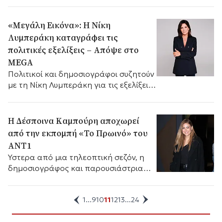
«Μεγάλη Εικόνα»: Η Νίκη
Λυμπεράκη καταγράφει τις
πολιτικές εξελίξεις – Απόψε στο
MEGA
Πολιτικοί και δημοσιογράφοι συζητούν
με τη Νίκη Λυμπεράκη για τις εξελίξεις
που αναδιαμορφώνουν την πολιτική
ατζέντα.
Η Δέσποινα Καμπούρη αποχωρεί
από την εκπομπή «Το Πρωινό» του
ΑΝΤ1
Ύστερα από μια τηλεοπτική σεζόν, η
δημοσιογράφος και παρουσιάστρια
φαίνεται πως έχει πάρει την απόφασή
της.
1
...
9
10
11
12
13
...
24