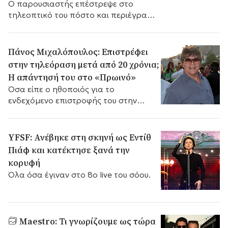
Ο παρουσιαστής επέστρεψε στο
τηλεοπτικό του πόστο και περιέγραψε
τα συμπτώματα που τον οδήγησαν
κοντά στο νοσοκομείο.
Πάνος Μιχαλόπουλος: Επιστρέφει
στην τηλεόραση μετά από 20 χρόνια;
Η απάντησή του στο «Πρωινό»
Όσα είπε ο ηθοποιός για το
ενδεχόμενο επιστροφής του στην
τηλεόραση, τη συνεργασία με τον
Πάνο Αμαραντίδη και τα fake news.
YFSF: Ανέβηκε στη σκηνή ως Εντίθ
Πιάφ και κατέκτησε ξανά την
κορυφή
Όλα όσα έγιναν στο 8ο live του σόου.
Maestro: Τι γνωρίζουμε ως τώρα