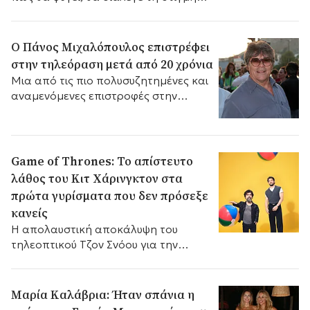
στο Ηρώδειο»
Ο Πάνος Μιχαλόπουλος επιστρέφει
στην τηλεόραση μετά από 20 χρόνια
Μια από τις πιο πολυσυζητημένες και
αναμενόμενες επιστροφές στην
ιστορία της εγχώριας μικρής οθόνης
είναι πλέον γεγονός. Ο Πάνος
Μιχαλόπουλος, ένας από...
Game of Thrones: Το απίστευτο
λάθος του Κιτ Χάρινγκτον στα
πρώτα γυρίσματα που δεν πρόσεξε
κανείς
Η απολαυστική αποκάλυψη του
τηλεοπτικού Τζον Σνόου για την
απειρία του μπροστά στην κάμερα και
η χιουμοριστική «υπεράσπιση» από τον
Πίτερ Ντίνκλατζ.
Μαρία Καλάβρια: Ήταν σπάνια η