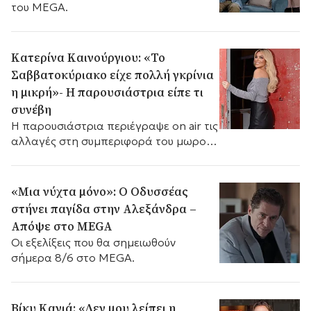
του MEGA.
Κατερίνα Καινούργιου: «Το
Σαββατοκύριακο είχε πολλή γκρίνια
η μικρή»- Η παρουσιάστρια είπε τι
συνέβη
Η παρουσιάστρια περιέγραψε on air τις
αλλαγές στη συμπεριφορά του μωρού
μετά τα εμβόλια.
«Μια νύχτα μόνο»: Ο Οδυσσέας
στήνει παγίδα στην Αλεξάνδρα –
Απόψε στο MEGA
Οι εξελίξεις που θα σημειωθούν
σήμερα 8/6 στο MEGA.
Βίκυ Καγιά: «Δεν μου λείπει η