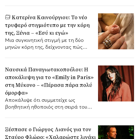
Τσερέλα στην Πλάκα.
Κατερίνα Καινούργιου: Το νέο
τρυφερό στιγμιότυπο με την κόρη
της, Ξένια – «Εσύ κι εγώ»
Mια συγκινητική στιγμή με τη δύο
μηνών κόρη της, δείχνοντας πώς
περνάει τα Σαββατοκύριακα της
μακριά από τα τηλεοπτικά πλατό.
Ναυσικά Παναγιωτακοπούλου: Η
αποκάλυψη για το «Emily in Paris»
στη Μύκονο – «Πέρασα πάρα πολύ
όμορφα»
Αποκάλυψε ότι συμμετείχε ως
βοηθητική ηθοποιός στη σειρά του
Netflix που γυρίστηκε στη Μύκονο, ενώ
μίλησε για την εμπειρία της.
Ξέσπασε ο Γιώργος Λιανός για τον
Σταύρο Φλώρο: «Χαλαρώστε λιγάκι