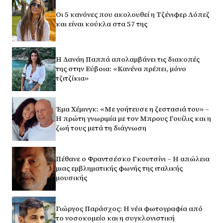
Οι 5 κανόνες που ακολουθεί η Τζένιφερ Λόπεζ
και είναι κούκλα στα 57 της
Η Δανάη Παππά απολαμβάνει τις διακοπές
της στην Εύβοια: «Κανένα πρέπει, μόνο
τζιτζίκια»
Έμα Χέμινγκ: «Με γοήτευσε η ζεστασιά του» –
Η πρώτη γνωριμία με τον Μπρους Γουίλις και η
ζωή τους μετά τη διάγνωση
Πέθανε ο Φραντσέσκο Γκουτσίνι – Η απώλεια
μιας εμβληματικής φωνής της ιταλικής
μουσικής
Γιώργος Παράσχος: Η νέα φωτογραφία από
το νοσοκομείο και η συγκλονιστική