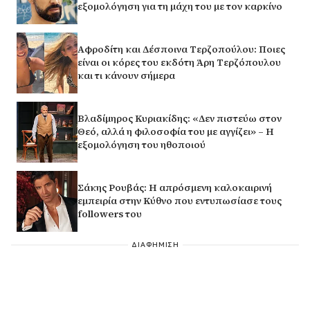
εξομολόγηση για τη μάχη του με τον καρκίνο
Αφροδίτη και Δέσποινα Τερζοπούλου: Ποιες
είναι οι κόρες του εκδότη Άρη Τερζόπουλου
και τι κάνουν σήμερα
Βλαδίμηρος Κυριακίδης: «Δεν πιστεύω στον
Θεό, αλλά η φιλοσοφία του με αγγίζει» – Η
εξομολόγηση του ηθοποιού
Σάκης Ρουβάς: Η απρόσμενη καλοκαιρινή
εμπειρία στην Κύθνο που εντυπωσίασε τους
followers του
ΔΙΑΦΗΜΙΣΗ