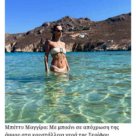
Μπέττυ Μαγγίρα: Με μπικίνι σε απόχρωση της
άμμου στα κρυστάλλινα νερά της Σερίφου