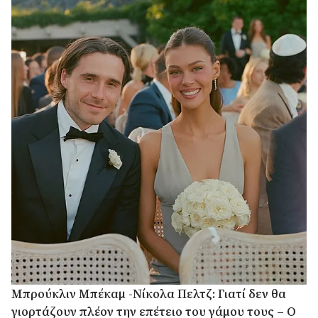
Μπρούκλιν Μπέκαμ -Νίκολα Πελτζ: Γιατί δεν θα
γιορτάζουν πλέον την επέτειο του γάμου τους – Ο