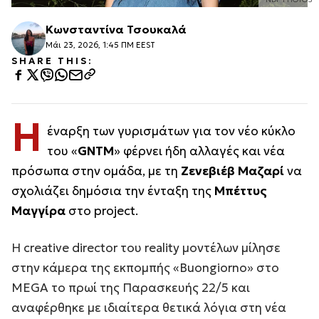
Κωνσταντίνα Τσουκαλά
Μάι 23, 2026, 1:45 ΠΜ EEST
SHARE THIS:
Η
έναρξη των γυρισμάτων για τον νέο κύκλο
του «
GNTM
» φέρνει ήδη αλλαγές και νέα
πρόσωπα στην ομάδα, με τη
Ζενεβιέβ Μαζαρί
να
σχολιάζει δημόσια την ένταξη της
Μπέττυς
Μαγγίρα
στο project.
Η creative director του reality μοντέλων μίλησε
στην κάμερα της εκπομπής «Buongiorno» στο
MEGA το πρωί της Παρασκευής 22/5 και
αναφέρθηκε με ιδιαίτερα θετικά λόγια στη νέα