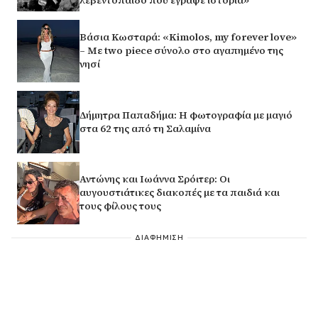
Βάσια Κωσταρά: «Kimolos, my forever love»
– Με two piece σύνολο στο αγαπημένο της
νησί
Δήμητρα Παπαδήμα: Η φωτογραφία με μαγιό
στα 62 της από τη Σαλαμίνα
Αντώνης και Ιωάννα Σρόιτερ: Οι
αυγουστιάτικες διακοπές με τα παιδιά και
τους φίλους τους
ΔΙΑΦΗΜΙΣΗ