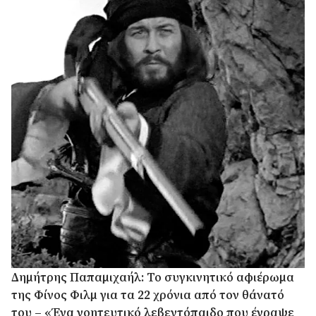
Δημήτρης Παπαμιχαήλ: Το συγκινητικό αφιέρωμα
της Φίνος Φιλμ για τα 22 χρόνια από τον θάνατό
του – «Ένα γοητευτικό λεβεντόπαιδο που έγραψε