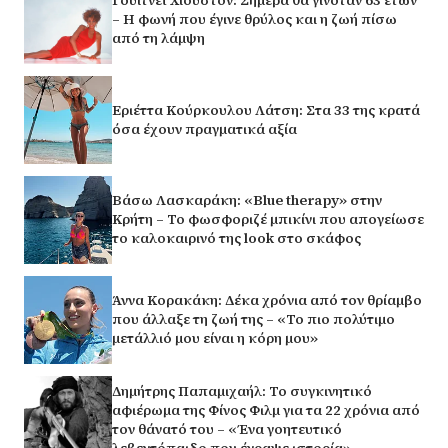
Γουίτνεϊ Χιούστον: Σήμερα θα γινόταν 63 ετών
– Η φωνή που έγινε θρύλος και η ζωή πίσω
από τη λάμψη
Εριέττα Κούρκουλου Λάτση: Στα 33 της κρατά
όσα έχουν πραγματικά αξία
Βάσω Λασκαράκη: «Blue therapy» στην
Κρήτη – Το φωσφοριζέ μπικίνι που απογείωσε
το καλοκαιρινό της look στο σκάφος
Άννα Κορακάκη: Δέκα χρόνια από τον θρίαμβο
που άλλαξε τη ζωή της – «Το πιο πολύτιμο
μετάλλιό μου είναι η κόρη μου»
Δημήτρης Παπαμιχαήλ: Το συγκινητικό
αφιέρωμα της Φίνος Φιλμ για τα 22 χρόνια από
τον θάνατό του – «Ένα γοητευτικό
λεβεντόπαιδο που έγραψε ιστορία»