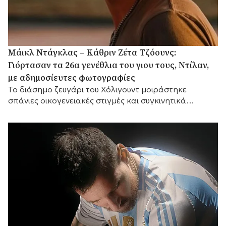
Μάικλ Ντάγκλας – Κάθριν Ζέτα Τζόουνς:
Γιόρτασαν τα 26α γενέθλια του γιου τους, Ντίλαν,
με αδημοσίευτες φωτογραφίες
Το διάσημο ζευγάρι του Χόλιγουντ μοιράστηκε
σπάνιες οικογενειακές στιγμές και συγκινητικά
αισθήματα, με τη μικρή του αδελφή Κάρις να
προσθέτει τις δικές της θερμές ευχές.