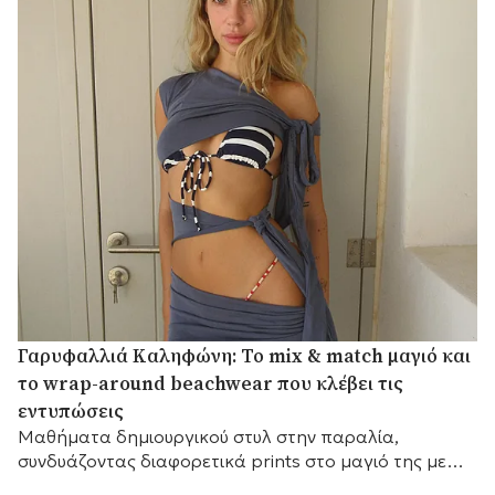
Γαρυφαλλιά Καληφώνη: Το mix & match μαγιό και
το wrap-around beachwear που κλέβει τις
εντυπώσεις
Mαθήματα δημιουργικού στυλ στην παραλία,
συνδυάζοντας διαφορετικά prints στο μαγιό της με
ένα εντυπωσιακό draped κάλυμμα.