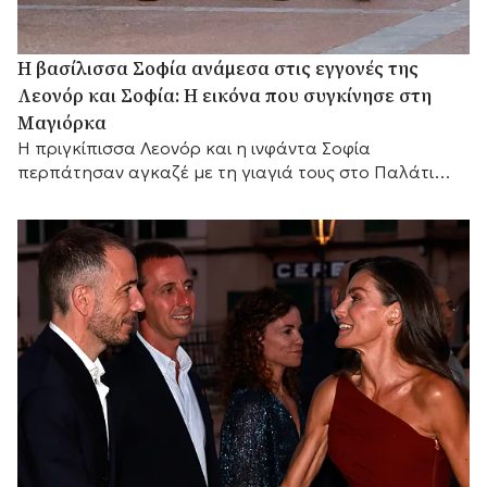
Η βασίλισσα Σοφία ανάμεσα στις εγγονές της
Λεονόρ και Σοφία: Η εικόνα που συγκίνησε στη
Μαγιόρκα
Η πριγκίπισσα Λεονόρ και η ινφάντα Σοφία
περπάτησαν αγκαζέ με τη γιαγιά τους στο Παλάτι
Μαριβέντ, χαρίζοντας μία από τις πιο ζεστές
οικογενειακές στιγμές του ισπανικού καλοκαιριού.