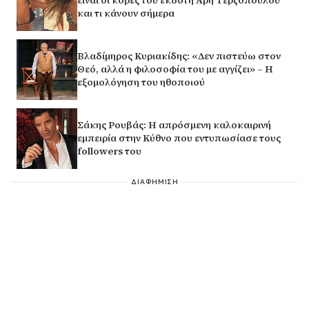
είναι οι κόρες του εκδότη Άρη Τερζόπουλου
και τι κάνουν σήμερα
Βλαδίμηρος Κυριακίδης: «Δεν πιστεύω στον
Θεό, αλλά η φιλοσοφία του με αγγίζει» – Η
εξομολόγηση του ηθοποιού
Σάκης Ρουβάς: Η απρόσμενη καλοκαιρινή
εμπειρία στην Κύθνο που εντυπωσίασε τους
followers του
ΔΙΑΦΗΜΙΣΗ