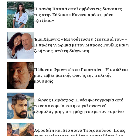
Η Δανάη Παππά απολαμβάνει τις διακοπές
της στην Εύβοια: «Κανένα πρέπει, μόνο
τζιτζίκια»
Έμα Χέμινγκ: «Με γοήτευσε η ζεστασιά του» –
Η πρώτη γνωριμία με τον Μπρους Γουίλις και η
ζωή τους μετά τη διάγνωση
Πέθανε ο Φραντσέσκο Γκουτσίνι – Η απώλεια
μιας εμβληματικής φωνής της ιταλικής
μουσικής
Γιώργος Παράσχος: Η νέα φωτογραφία από
το νοσοκομείο και η συγκλονιστική
εξομολόγηση για τη μάχη του με τον καρκίνο
Αφροδίτη και Δέσποινα Τερζοπούλου: Ποιες