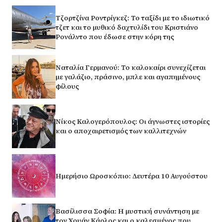
Τζορτζίνα Ροντρίγκεζ: Το ταξίδι με το ιδιωτικό
τζετ και το μυθικό δαχτυλίδι του Κριστιάνο
Ρονάλντο που έδωσε στην κόρη της
Ναταλία Γερμανού: Το καλοκαίρι συνεχίζεται
με γαλάζιο, πράσινο, μπλε και αγαπημένους
φίλους
Νίκος Καλογερόπουλος: Οι άγνωστες ιστορίες
και ο αποχαιρετισμός των καλλιτεχνών
Ημερήσιο Ωροσκόπιο: Δευτέρα 10 Αυγούστου
Βασίλισσα Σοφία: H μυστική συνάντηση με
τον Χουάν Κάρλος και ο καλεσμένος που