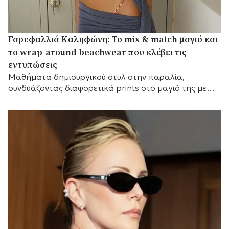
Γαρυφαλλιά Καληφώνη: Το mix & match μαγιό και
το wrap-around beachwear που κλέβει τις
εντυπώσεις
Mαθήματα δημιουργικού στυλ στην παραλία,
συνδυάζοντας διαφορετικά prints στο μαγιό της με
ένα εντυπωσιακό draped κάλυμμα.