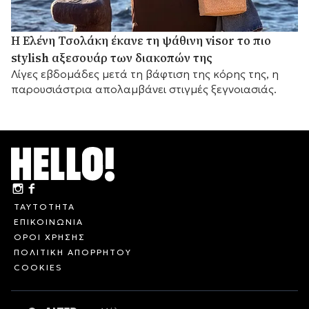
Η Ελένη Τσολάκη έκανε τη ψάθινη visor το πιο
stylish αξεσουάρ των διακοπών της
Λίγες εβδομάδες μετά τη βάφτιση της κόρης της, η
παρουσιάστρια απολαμβάνει στιγμές ξεγνοιασιάς.
ΤΑΥΤΟΤΗΤΑ
ΕΠΙΚΟΙΝΩΝΙΑ
ΟΡΟΙ ΧΡΗΣΗΣ
ΠΟΛΙΤΙΚΗ ΑΠΟΡΡΗΤΟΥ
COOKIES