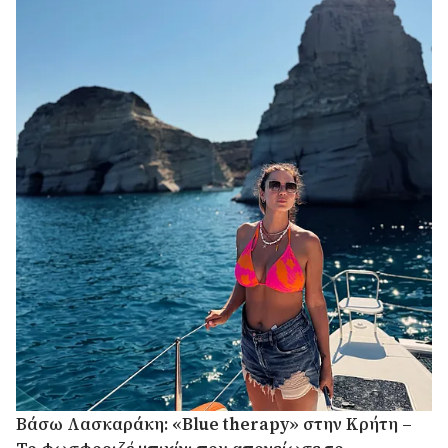
Βάσω Λασκαράκη: «Blue therapy» στην Κρήτη –