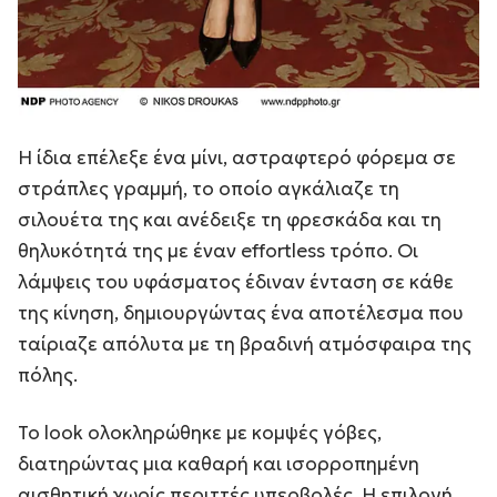
Η ίδια επέλεξε ένα μίνι, αστραφτερό φόρεμα σε
στράπλες γραμμή, το οποίο αγκάλιαζε τη
σιλουέτα της και ανέδειξε τη φρεσκάδα και τη
θηλυκότητά της με έναν effortless τρόπο. Οι
λάμψεις του υφάσματος έδιναν ένταση σε κάθε
της κίνηση, δημιουργώντας ένα αποτέλεσμα που
ταίριαζε απόλυτα με τη βραδινή ατμόσφαιρα της
πόλης.
Το look ολοκληρώθηκε με κομψές γόβες,
διατηρώντας μια καθαρή και ισορροπημένη
αισθητική χωρίς περιττές υπερβολές. Η επιλογή