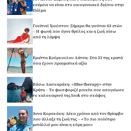
επέμενε να είναι στο οικογενειακό δείπνο στην
Πάλμα
Γουίτνεϊ Χιούστον: Σήμερα θα γινόταν 63 ετών
– Η φωνή που έγινε θρύλος και η ζωή πίσω
από τη λάμψη
Εριέττα Κούρκουλου Λάτση: Στα 33 της κρατά
όσα έχουν πραγματικά αξία
Βάσω Λασκαράκη: «Blue therapy» στην
Κρήτη – Το φωσφοριζέ μπικίνι που απογείωσε
το καλοκαιρινό της look στο σκάφος
Άννα Κορακάκη: Δέκα χρόνια από τον θρίαμβο
που άλλαξε τη ζωή της – «Το πιο πολύτιμο
μετάλλιό μου είναι η κόρη μου»