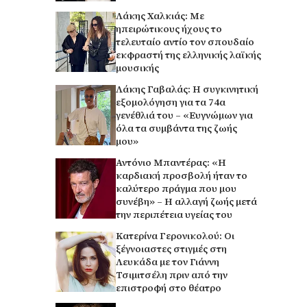
Λάκης Χαλκιάς: Με
ηπειρώτικους ήχους το
τελευταίο αντίο τον σπουδαίο
εκφραστή της ελληνικής λαϊκής
μουσικής
Λάκης Γαβαλάς: Η συγκινητική
εξομολόγηση για τα 74α
γενέθλιά του – «Ευγνώμων για
όλα τα συμβάντα της ζωής
μου»
Αντόνιο Μπαντέρας: «Η
καρδιακή προσβολή ήταν το
καλύτερο πράγμα που μου
συνέβη» – Η αλλαγή ζωής μετά
την περιπέτεια υγείας του
Κατερίνα Γερονικολού: Οι
ξέγνοιαστες στιγμές στη
Λευκάδα με τον Γιάννη
Τσιμιτσέλη πριν από την
επιστροφή στο θέατρο