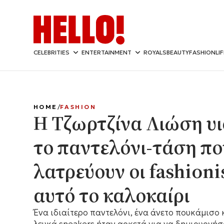
CELEBRITIES
ENTERTAINMENT
ROYALS
BEAUTY
FASHION
LI
HOME
FASHION
Η Τζωρτζίνα Λιώση υ
το παντελόνι-τάση πο
λατρεύουν οι fashioni
αυτό το καλοκαίρι
Ένα ιδιαίτερο παντελόνι, ένα άνετο πουκάμισο 