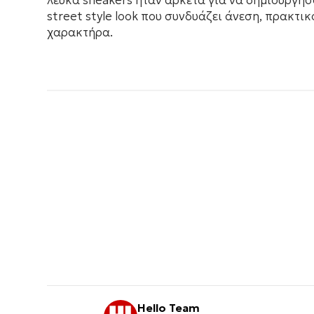
λευκά sneakers ήταν αρκετά για να δημιουργή
street style look που συνδυάζει άνεση, πρακτικ
χαρακτήρα.
Hello Team