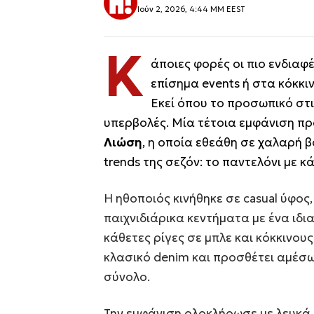
Ιούν 2, 2026, 4:44 ΜΜ EEST
Κ
άποιες φορές οι πιο ενδιαφ
επίσημα events ή στα κόκκι
Εκεί όπου το προσωπικό στι
υπερβολές. Μία τέτοια εμφάνιση 
Λιώση
, η οποία εθεάθη σε χαλαρή 
trends της σεζόν: το παντελόνι με κά
Η ηθοποιός κινήθηκε σε casual ύφο
παιχνιδιάρικα κεντήματα με ένα ιδι
κάθετες ρίγες σε μπλε και κόκκινου
κλασικό denim και προσθέτει αμέσω
σύνολο.
Την εμφάνιση ολοκλήρωσε με λευκά 