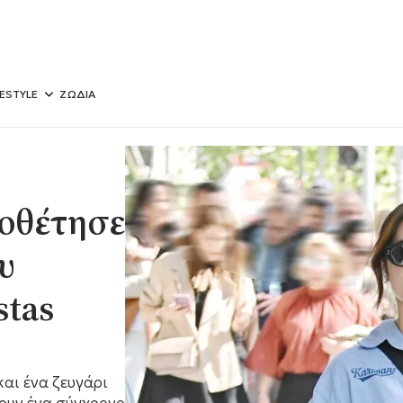
FESTYLE
ΖΩΔΙΑ
ιοθέτησε
υ
stas
και ένα ζευγάρι