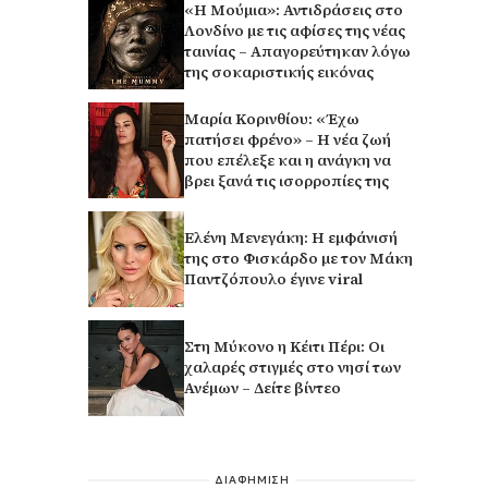
«Η Μούμια»: Αντιδράσεις στο
Λονδίνο με τις αφίσες της νέας
ταινίας – Απαγορεύτηκαν λόγω
της σοκαριστικής εικόνας
Μαρία Κορινθίου: «Έχω
πατήσει φρένο» – Η νέα ζωή
που επέλεξε και η ανάγκη να
βρει ξανά τις ισορροπίες της
Ελένη Μενεγάκη: Η εμφάνισή
της στο Φισκάρδο με τον Μάκη
Παντζόπουλο έγινε viral
Στη Μύκονο η Κέιτι Πέρι: Οι
χαλαρές στιγμές στο νησί των
Ανέμων – Δείτε βίντεο
ΔΙΑΦΗΜΙΣΗ