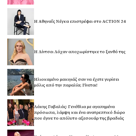
Η Αθηναΐς Νέγκα επιστρέφει στο ACTION 24
Η Λίντσει Λόχαν αποχωρίστηκε το ξανθό της
Ηλιοκαμένο μακιγιάζ σαν να έχετε γυρίσει
μόλις από την παραλία; Γίνεται!
Λάκης Γαβαλάς: Γενέθλια με αγαπημένα
πρόσωπα, λάμψη και ένα ανατρεπτικό δώρο
που έγινε το απόλυτο αξεσουάρ της βραδιάς