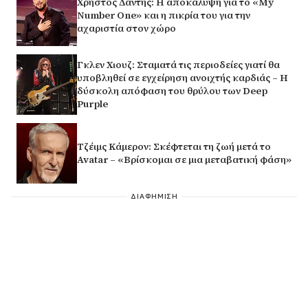
Χρήστος Δάντης: Η αποκάλυψη για το «My
Number One» και η πικρία του για την
αχαριστία στον χώρο
Γκλεν Χιουζ: Σταματά τις περιοδείες γιατί θα
υποβληθεί σε εγχείρηση ανοιχτής καρδιάς – Η
δύσκολη απόφαση του θρύλου των Deep
Purple
Τζέιμς Κάμερον: Σκέφτεται τη ζωή μετά το
Avatar – «Βρίσκομαι σε μια μεταβατική φάση»
ΔΙΑΦΗΜΙΣΗ