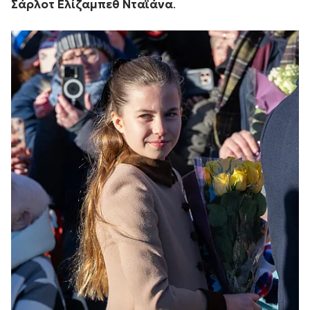
Σάρλοτ Ελίζαμπεθ Νταϊάνα
.