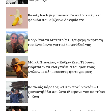
Beauty hack με μπανάνα: Το απλό trick με τη
φλούδα που αξίζει να δοκιμάσετε
Πριγκίπισσα Μπεατρίς: Η τρυφερή ανάρτηση
του Εντοάρντο για τα 38α γενέθλιά της
Μάικλ Ντάγκλας – Κάθριν Ζέτα Τζόουνς:
Γιόρτασαν τα 26α γενέθλια του γιου τους,
Ντίλαν, με αδημοσίευτες φωτογραφίες
Βασιλιάς Κάρολος: «Ήταν πολύ κοντά» – Η
χιονοστιβάδα που λίγο έλειψε να του κοστίσει
τη ζωή