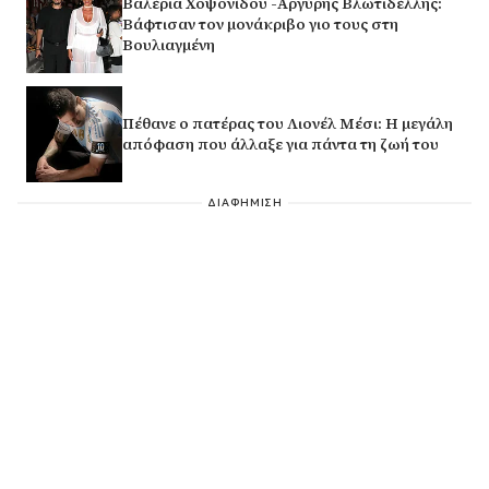
Βαλέρια Χοψονίδου -Αργύρης Βλωτιδέλλης:
Βάφτισαν τον μονάκριβο γιο τους στη
Βουλιαγμένη
Πέθανε ο πατέρας του Λιονέλ Μέσι: Η μεγάλη
απόφαση που άλλαξε για πάντα τη ζωή του
ΔΙΑΦΗΜΙΣΗ