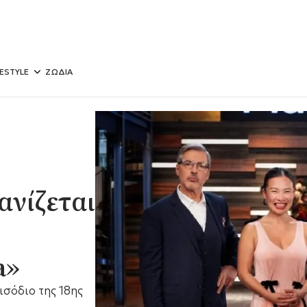
FESTYLE
ΖΩΔΙΑ
νίζεται
a»
ισόδιο της 18ης