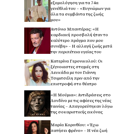
εξομολόγηση για τα 74α
γενέθλιά του – «Ευγνώμων για
όλα τα συμβάντα της ζωής
μου»
Αντόνιο Μπαντέρας: «Η
καρδιακή προσβολή ήταν το
καλύτερο πράγμα που μου
συνέβη» – Η αλλαγή ζωής μετά
την περιπέτεια υγείας του
Κατερίνα Γερονικολού: Οι
ξέγνοιαστες στιγμές στη
Λευκάδα με τον Γιάννη
Τσιμιτσέλη πριν από την
επιστροφή στο θέατρο
«Η Μούμια»: Αντιδράσεις στο
Λονδίνο με τις αφίσες της νέας
ταινίας – Απαγορεύτηκαν λόγω
της σοκαριστικής εικόνας
Μαρία Κορινθίου: «Έχω
πατήσει φρένο» – Η νέα ζωή