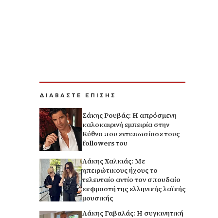
ΔΙΑΒΑΣΤΕ ΕΠΙΣΗΣ
Σάκης Ρουβάς: Η απρόσμενη
καλοκαιρινή εμπειρία στην
Κύθνο που εντυπωσίασε τους
followers του
Λάκης Χαλκιάς: Με
ηπειρώτικους ήχους το
τελευταίο αντίο τον σπουδαίο
εκφραστή της ελληνικής λαϊκής
μουσικής
Λάκης Γαβαλάς: Η συγκινητική