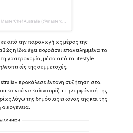
Η δημοσίευση κοινοποιήθηκε από το χρήστη MasterChef Australia (@masterchefau)
κε από την παραγωγή ως μέρος της
θώς η ίδια έχει εκφράσει επανειλημμένα το
 τη γαστρονομία, μέσα από το lifestyle
ηλεοπτικές της συμμετοχές.
stralia» προκάλεσε έντονη συζήτηση στα
ου κοινού να καλωσορίζει την εμφάνισή της
υρίως λόγω της δημόσιας εικόνας της και της
 οικογένεια.
ΔΙΑΦΗΜΙΣΗ