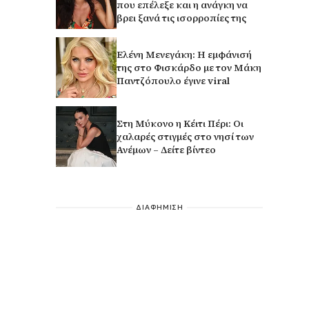
που επέλεξε και η ανάγκη να
βρει ξανά τις ισορροπίες της
Ελένη Μενεγάκη: Η εμφάνισή
της στο Φισκάρδο με τον Μάκη
Παντζόπουλο έγινε viral
Στη Μύκονο η Κέιτι Πέρι: Οι
χαλαρές στιγμές στο νησί των
Ανέμων – Δείτε βίντεο
ΔΙΑΦΗΜΙΣΗ