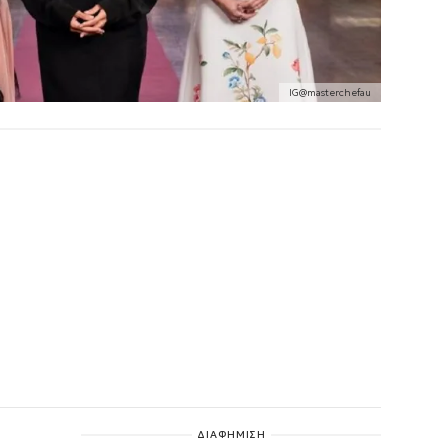
IG@masterchefau
ΔΙΑΦΗΜΙΣΗ