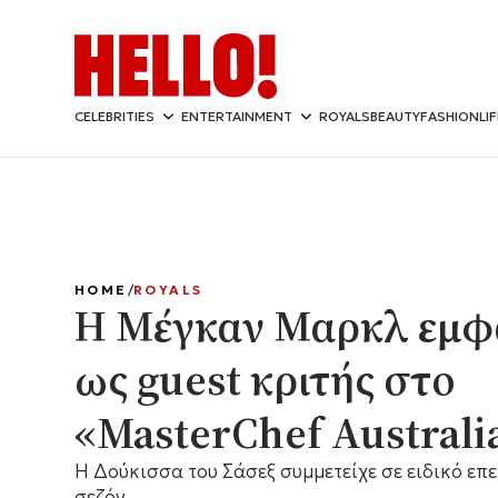
CELEBRITIES
ENTERTAINMENT
ROYALS
BEAUTY
FASHION
LI
HOME
ROYALS
Η Μέγκαν Μαρκλ εμφα
ως guest κριτής στο
«MasterChef Australi
Η Δούκισσα του Σάσεξ συμμετείχε σε ειδικό επε
σεζόν.