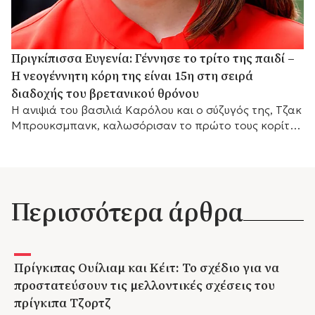
Πριγκίπισσα Ευγενία: Γέννησε το τρίτο της παιδί –
Η νεογέννητη κόρη της είναι 15η στη σειρά
διαδοχής του βρετανικού θρόνου
Η ανιψιά του βασιλιά Καρόλου και ο σύζυγός της, Τζακ
Μπρουκσμπανκ, καλωσόρισαν το πρώτο τους κορίτσι,
το οποίο καταλαμβάνει πλέον τη 15η θέση στη σειρά
διαδοχής του βρετανικού θρόνου.
Περισσότερα άρθρα
Πρίγκιπας Ουίλιαμ και Κέιτ: Το σχέδιο για να
προστατεύσουν τις μελλοντικές σχέσεις του
πρίγκιπα Τζορτζ