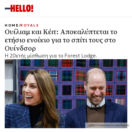
HOME
ROYALS
Oυίλιαμ και Κέιτ: Αποκαλύπτεται το
ετήσιο ενοίκιο για το σπίτι τους στο
Ουίνδσορ
H 20ετής μίσθωση για το Forest Lodge.
ig@princeandprincessofwales