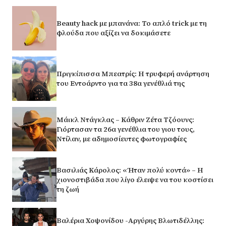
Beauty hack με μπανάνα: Το απλό trick με τη
φλούδα που αξίζει να δοκιμάσετε
Πριγκίπισσα Μπεατρίς: Η τρυφερή ανάρτηση
του Εντοάρντο για τα 38α γενέθλιά της
Μάικλ Ντάγκλας – Κάθριν Ζέτα Τζόουνς:
Γιόρτασαν τα 26α γενέθλια του γιου τους,
Ντίλαν, με αδημοσίευτες φωτογραφίες
Βασιλιάς Κάρολος: «Ήταν πολύ κοντά» – Η
χιονοστιβάδα που λίγο έλειψε να του κοστίσει
τη ζωή
Βαλέρια Χοψονίδου -Αργύρης Βλωτιδέλλης: