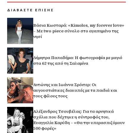
ΔΙΑΒΑΣΤΕ ΕΠΙΣΗΣ
Βάσια Κωσταρά: «Kimolos, my forever love»
– Με two piece σύνολο στο αγαπημένο της
νησί
Δήμητρα Παπαδήμα: Η φωτογραφία με μαγιό
στα 62 της από τη Σαλαμίνα
Αντώνης και Ιωάννα Σρόιτερ: Οι
αυγουστιάτικες διακοπές με τα παιδιά και
τους φίλους τους
Αλέξανδρος Τσουβέλας: Για τα αρνητικά
σχόλια που δέχτηκε η σύντροφός του,
Ευαγγελία Καρύδη – «Θα την υπερασπιζόμουν
500 φορές»