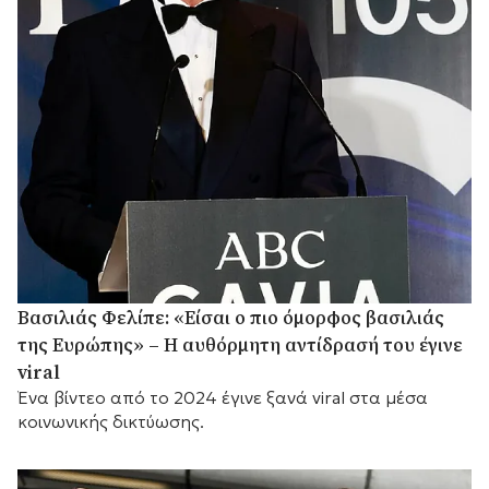
Βασιλιάς Φελίπε: «Είσαι ο πιο όμορφος βασιλιάς
της Ευρώπης» – Η αυθόρμητη αντίδρασή του έγινε
viral
Ένα βίντεο από το 2024 έγινε ξανά viral στα μέσα
κοινωνικής δικτύωσης.