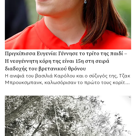
Πριγκίπισσα Ευγενία: Γέννησε το τρίτο της παιδί –
Η νεογέννητη κόρη της είναι 15η στη σειρά
διαδοχής του βρετανικού θρόνου
Η ανιψιά του βασιλιά Καρόλου και ο σύζυγός της, Τζακ
Μπρουκσμπανκ, καλωσόρισαν το πρώτο τους κορίτσι,
το οποίο καταλαμβάνει πλέον τη 15η θέση στη σειρά
διαδοχής του βρετανικού θρόνου.