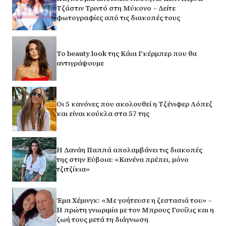
Τζάστιν Τριντό στη Μύκονο – Δείτε
φωτογραφίες από τις διακοπές τους
Το beauty look της Κάια Γκέρμπερ που θα
αντιγράψουμε
Οι 5 κανόνες που ακολουθεί η Τζένιφερ Λόπεζ
και είναι κούκλα στα 57 της
Η Δανάη Παππά απολαμβάνει τις διακοπές
της στην Εύβοια: «Κανένα πρέπει, μόνο
τζιτζίκια»
Έμα Χέμινγκ: «Με γοήτευσε η ζεστασιά του» –
Η πρώτη γνωριμία με τον Μπρους Γουίλις και η
ζωή τους μετά τη διάγνωση