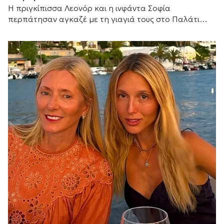
Η πριγκίπισσα Λεονόρ και η ινφάντα Σοφία
περπάτησαν αγκαζέ με τη γιαγιά τους στο Παλάτι
Μαριβέντ, χαρίζοντας μία από τις πιο ζεστές
οικογενειακές στιγμές του ισπανικού καλοκαιριού.