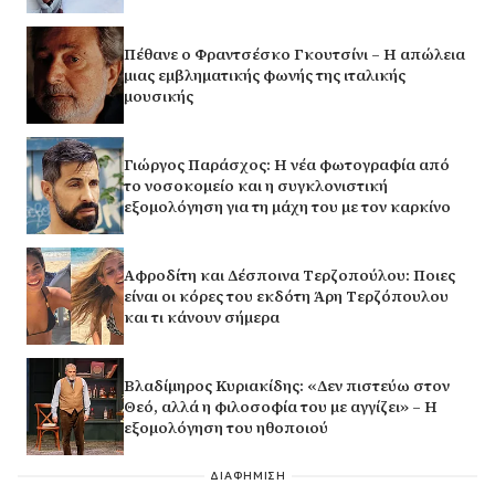
Πέθανε ο Φραντσέσκο Γκουτσίνι – Η απώλεια
μιας εμβληματικής φωνής της ιταλικής
μουσικής
Γιώργος Παράσχος: Η νέα φωτογραφία από
το νοσοκομείο και η συγκλονιστική
εξομολόγηση για τη μάχη του με τον καρκίνο
Αφροδίτη και Δέσποινα Τερζοπούλου: Ποιες
είναι οι κόρες του εκδότη Άρη Τερζόπουλου
και τι κάνουν σήμερα
Βλαδίμηρος Κυριακίδης: «Δεν πιστεύω στον
Θεό, αλλά η φιλοσοφία του με αγγίζει» – Η
εξομολόγηση του ηθοποιού
ΔΙΑΦΗΜΙΣΗ