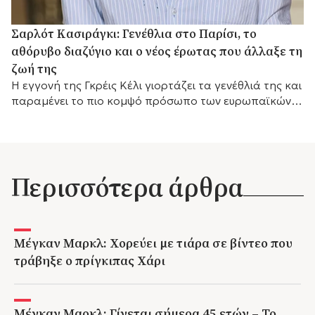
Σαρλότ Κασιράγκι: Γενέθλια στο Παρίσι, το
αθόρυβο διαζύγιο και ο νέος έρωτας που άλλαξε τη
ζωή της
Η εγγονή της Γκρέις Κέλι γιορτάζει τα γενέθλιά της και
παραμένει το πιο κομψό πρόσωπο των ευρωπαϊκών
βασιλικών οίκων.
Περισσότερα άρθρα
Μέγκαν Μαρκλ: Χορεύει με τιάρα σε βίντεο που
τράβηξε ο πρίγκιπας Χάρι
Μέγκαν Μαρκλ: Γίνεται σήμερα 45 ετών – Το