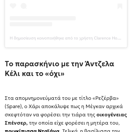
Η δημοσίευση κοινοποιήθηκε από το χρήστη Clarence House (@clarencehouse)
Το παρασκήνιο με την Άντζελα
Κέλι και το «όχι»
Στα απομνημονεύματά του με τίτλο «
Ρεζέρβα
»
(Spare), ο Χάρι αποκάλυψε πως η Μέγκαν αρχικά
σκεφτόταν να φορέσει την τιάρα της
οικογένειας
Σπένσερ,
την οποία είχε φορέσει η μητέρα του,
πριγκίπισσα Νταϊάνα.
Τελικά, η βασίλισσα την