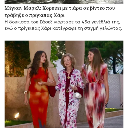
Μέγκαν Μαρκλ: Χορεύει με τιάρα σε βίντεο που
τράβηξε ο πρίγκιπας Χάρι
Η δούκισσα του Σάσεξ γιόρτασε τα 45α γενέθλιά της,
ενώ ο πρίγκιπας Χάρι κατέγραφε τη στιγμή γελώντας.