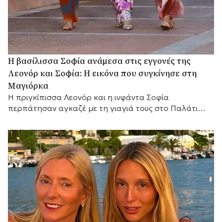
Η βασίλισσα Σοφία ανάμεσα στις εγγονές της
Λεονόρ και Σοφία: Η εικόνα που συγκίνησε στη
Μαγιόρκα
Η πριγκίπισσα Λεονόρ και η ινφάντα Σοφία
περπάτησαν αγκαζέ με τη γιαγιά τους στο Παλάτι
Μαριβέντ, χαρίζοντας μία από τις πιο ζεστές
οικογενειακές στιγμές του ισπανικού καλοκαιριού.