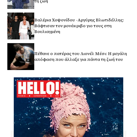
τη ζωή
Βαλέρια Χοψονίδου -Αργύρης Βλωτιδέλλης:
Βάφτισαν τον μονάκριβο γιο τους στη
Βουλιαγμένη
Πέθανε ο πατέρας του Λιονέλ Μέσι: Η μεγάλη
απόφαση που άλλαξε για πάντα τη ζωή του