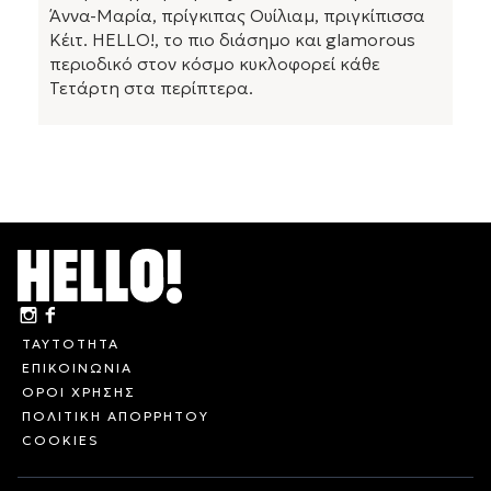
Άννα-Μαρία, πρίγκιπας Ουίλιαμ, πριγκίπισσα
Κέιτ. HELLO!, το πιο διάσημο και glamorous
περιοδικό στον κόσμο κυκλοφορεί κάθε
Τετάρτη στα περίπτερα.
ΤΑΥΤΟΤΗΤΑ
ΕΠΙΚΟΙΝΩΝΙΑ
ΟΡΟΙ ΧΡΗΣΗΣ
ΠΟΛΙΤΙΚΗ ΑΠΟΡΡΗΤΟΥ
COOKIES