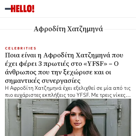
Αφροδίτη Χατζημηνά
CELEBRITIES
Ποια είναι η Αφροδίτη Χατζημηνά που
έχει φέρει 3 πρωτιές στο «YFSF» – Ο
άνθρωπος που την ξεχώρισε και οι
σημαντικές συνεργασίες
Η Αφροδίτη Χατζημηνά έχει εξελιχθεί σε μία από τις
πιο ευχάριστες εκπλήξεις του YFSF. Με τρεις νίκες
στο ενεργητικό της και μια αξιόλογη μουσική
πορεία, η ταλαντούχα τραγουδίστρια κερδίζει
ολοένα και περισσότερο το ενδιαφέρον του κοινού.