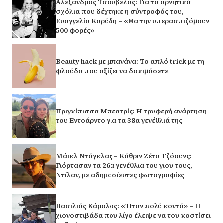
Αλέξανδρος Τσουβέλας: Για τα αρνητικά
σχόλια που δέχτηκε η σύντροφός του,
Ευαγγελία Καρύδη – «Θα την υπερασπιζόμουν
500 φορές»
Beauty hack με μπανάνα: Το απλό trick με τη
φλούδα που αξίζει να δοκιμάσετε
Πριγκίπισσα Μπεατρίς: Η τρυφερή ανάρτηση
του Εντοάρντο για τα 38α γενέθλιά της
Μάικλ Ντάγκλας – Κάθριν Ζέτα Τζόουνς:
Γιόρτασαν τα 26α γενέθλια του γιου τους,
Ντίλαν, με αδημοσίευτες φωτογραφίες
Βασιλιάς Κάρολος: «Ήταν πολύ κοντά» – Η
χιονοστιβάδα που λίγο έλειψε να του κοστίσει