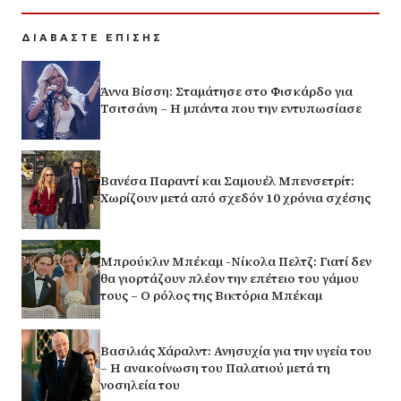
ΔΙΑΒΑΣΤΕ ΕΠΙΣΗΣ
Άννα Βίσση: Σταμάτησε στο Φισκάρδο για
Τσιτσάνη – Η μπάντα που την εντυπωσίασε
Βανέσα Παραντί και Σαμουέλ Μπενσετρίτ:
Χωρίζουν μετά από σχεδόν 10 χρόνια σχέσης
Μπρούκλιν Μπέκαμ -Νίκολα Πελτζ: Γιατί δεν
θα γιορτάζουν πλέον την επέτειο του γάμου
τους – Ο ρόλος της Βικτόρια Μπέκαμ
Βασιλιάς Χάραλντ: Ανησυχία για την υγεία του
– Η ανακοίνωση του Παλατιού μετά τη
νοσηλεία του