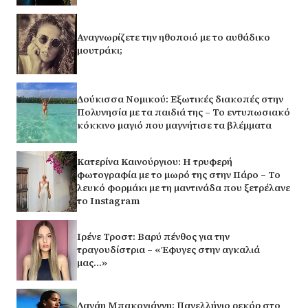
Αναγνωρίζετε την ηθοποιό με το αυθάδικο
μουτράκι;
Δούκισσα Νομικού: Εξωτικές διακοπές στην
Πολυνησία με τα παιδιά της – Το εντυπωσιακό
κόκκινο μαγιό που μαγνήτισε τα βλέμματα
Κατερίνα Καινούργιου: Η τρυφερή
φωτογραφία με το μωρό της στην Πάρο – Το
λευκό φορμάκι με τη μαντινάδα που ξετρέλανε
το Instagram
Ιρένε Τροστ: Βαρύ πένθος για την
τραγουδίστρια – «Έφυγες στην αγκαλιά
μας…»
Δανάη Μπακογιάννη: Πανελλήνιο ρεκόρ στο