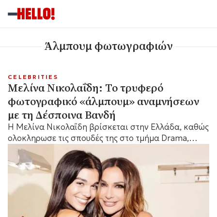
Άλμπουμ φωτωγραφιών
CELEBRITIES
Μελίνα Νικολαΐδη: Το τρυφερό
φωτογραφικό «άλμπουμ» αναμνήσεων
με τη Δέσποινα Βανδή
Η Μελίνα Νικολαΐδη βρίσκεται στην Ελλάδα, καθώς
ολοκληρωσε τις σπουδές της στο τμήμα Drama,
Theatre & Dance του πανεπιστημίου Royal Holloway
στο Λονδίνο. Η 21χρονη...