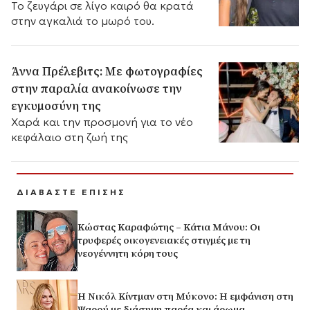
Το ζευγάρι σε λίγο καιρό θα κρατά
στην αγκαλιά το μωρό του.
Άννα Πρέλεβιτς: Με φωτογραφίες
στην παραλία ανακοίνωσε την
εγκυμοσύνη της
Χαρά και την προσμονή για το νέο
κεφάλαιο στη ζωή της
ΔΙΑΒΑΣΤΕ ΕΠΙΣΗΣ
Κώστας Καραφώτης – Κάτια Μάνου: Οι
τρυφερές οικογενειακές στιγμές με τη
νεογέννητη κόρη τους
H Νικόλ Κίντμαν στη Μύκονο: Η εμφάνιση στη
Ψαρού με διάσημη παρέα και άρωμα