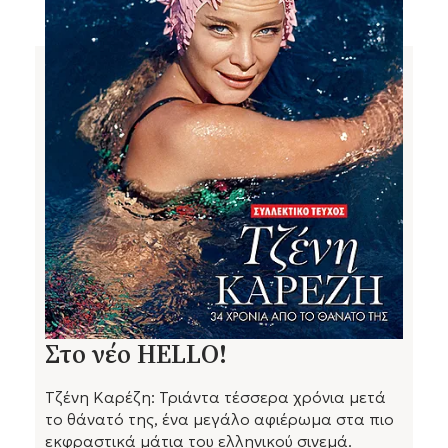
Στο νέο HELLO!
Τζένη Καρέζη: Τριάντα τέσσερα χρόνια μετά
το θάνατό της, ένα μεγάλο αφιέρωμα στα πιο
εκφραστικά μάτια του ελληνικού σινεμά.