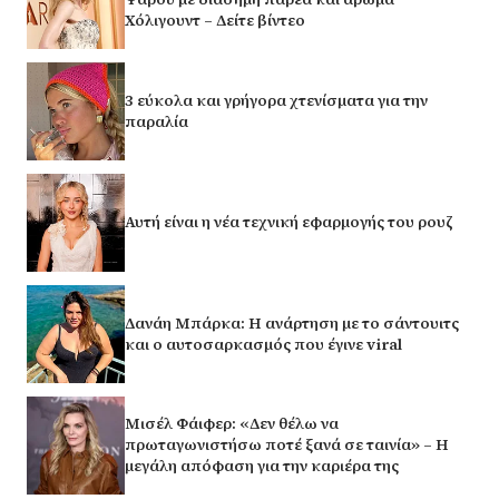
Χόλιγουντ – Δείτε βίντεο
3 εύκολα και γρήγορα χτενίσματα για την
παραλία
Αυτή είναι η νέα τεχνική εφαρμογής του ρουζ
Δανάη Μπάρκα: Η ανάρτηση με το σάντουιτς
και ο αυτοσαρκασμός που έγινε viral
Μισέλ Φάιφερ: «Δεν θέλω να
πρωταγωνιστήσω ποτέ ξανά σε ταινία» – Η
μεγάλη απόφαση για την καριέρα της