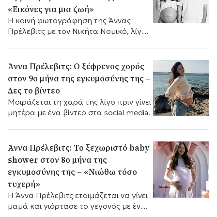
«Εικόνες για μια ζωή»
Η κοινή φωτογράφηση της Άννας
Πρέλεβιτς με τον Νικήτα Νομικό, λίγο
πριν γίνουν γονείς.
Άννα Πρέλεβιτς: Ο ξέφρενος χορός
στον 9ο μήνα της εγκυμοσύνης της –
Δες το βίντεο
Μοιράζεται τη χαρά της λίγο πριν γίνει
μητέρα με ένα βίντεο στα social media.
Άννα Πρέλεβιτς: Το ξεχωριστό baby
shower στον 8ο μήνα της
εγκυμοσύνης της – «Νιώθω τόσο
τυχερή»
Η Άννα Πρέλεβιτς ετοιμάζεται να γίνει
μαμά και γιόρτασε το γεγονός με ένα
εντυπωσιακό baby shower.