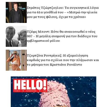
Στράτος Τζώρτζογλου: Τα συγκινητικά λόγια
για τα 61α γενέθλιά του – «Μετρώ την ηλικία
μου με τους φίλους, όχι με τα χρόνια»
Τζέιμς Μποντ: Πότε θα ανακοινωθεί ο νέος
007 – Η μεγάλη αναμονή για τον διάδοχο του
εμβληματικού ρόλου
Τζορτζίνα Ροντρίγκεζ: Η εξομολόγηση
καρδιάς για τα σχόλια που την πλήγωσαν και
το μήνυμα του Κριστιάνο Ρονάλντο