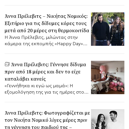
Άννα Πρέλεβιτς – Νικήτας Νομικός:
Εξιτήριο για τις δίδυμες κόρες τους
μετά από 20 μέρες στη θερμοκοιτίδα
Η Άννα Πρέλεβιτς, μιλώντας στην
κάμερα της εκπομπής «Happy Day»
στον ALPHA, περιέγραψε με συγκίνηση
όσα βίωσε αυτές τις ημέρες.
Άννα Πρέλεβιτς: Γέννησε δίδυμα
πριν από 18 μέρες και δεν το είχε
καταλάβει κανείς
«Γεννήθηκα κι εγώ ως μαμά»: Η
εξομολόγηση της για τις ημέρες στο
μαιευτήριο.
Άννα Πρέλεβιτς: Φωτογραφίζεται με
τον Νικήτα Νομικό λίγες μέρες πριν
τη γέννηση του παιδιού της –