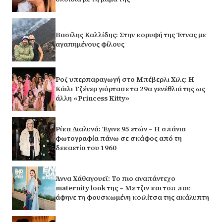
Βασίλης Καλλίδης: Στην κορυφή της Έτνας με
αγαπημένους φίλους
Ροζ υπερπαραγωγή στο Μπέβερλι Χιλς: Η
Κάιλι Τζένερ γιόρτασε τα 29α γενέθλιά της ως
άλλη «Princess Kitty»
Ρίκα Διαλυνά: Έγινε 95 ετών – Η σπάνια
φωτογραφία πάνω σε σκάφος από τη
δεκαετία του 1960
Άννα Χάθαγουεϊ: Το πιο αναπάντεχο
maternity look της – Με τζιν και τοπ που
άφηνε τη φουσκωμένη κοιλίτσα της ακάλυπτη