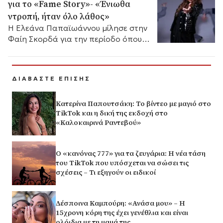
για το «Fame Story»- «Ένιωθα
ντροπή, ήταν όλο λάθος»
Η Ελεάνα Παπαϊωάννου μίλησε στην
Φαίη Σκορδά για την περίοδο όπου
συμμετείχε στο «Fame Story».
ΔΙΑΒΑΣΤΕ ΕΠΙΣΗΣ
Κατερίνα Παπουτσάκη: Το βίντεο με μαγιό στο
TikTok και η δική της εκδοχή στο
«Καλοκαιρινά Ραντεβού»
Ο «κανόνας 777» για τα ζευγάρια: Η νέα τάση
του TikTok που υπόσχεται να σώσει τις
σχέσεις – Τι εξηγούν οι ειδικοί
Δέσποινα Καμπούρη: «Ανάσα μου» – Η
15χρονη κόρη της έχει γενέθλια και είναι
ολόιδια με τη μαμά της