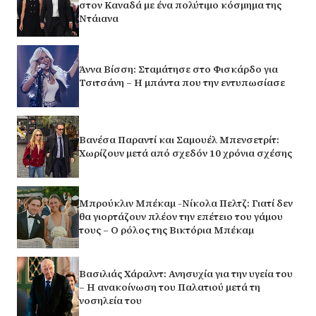
στον Καναδά με ένα πολύτιμο κόσμημα της
Ντάιανα
Άννα Βίσση: Σταμάτησε στο Φισκάρδο για
Τσιτσάνη – Η μπάντα που την εντυπωσίασε
Βανέσα Παραντί και Σαμουέλ Μπενσετρίτ:
Χωρίζουν μετά από σχεδόν 10 χρόνια σχέσης
Μπρούκλιν Μπέκαμ -Νίκολα Πελτζ: Γιατί δεν
θα γιορτάζουν πλέον την επέτειο του γάμου
τους – Ο ρόλος της Βικτόρια Μπέκαμ
Βασιλιάς Χάραλντ: Ανησυχία για την υγεία του
– Η ανακοίνωση του Παλατιού μετά τη
νοσηλεία του