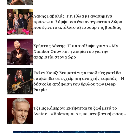
Λάκης Γαβαλάς: Γενέθλια με αγαπημένα
πρόσωπα, λάμψη και ένα ανατρεπτικό δώρο
που έγινε το απόλυτο αξεσουάρ της βραδιάς
Χρήστος Δάντης: Η αποκάλυψη για το «My
Number One» και η πικρία του για την
αχαριστία στον χώρο
Γκλεν Χιουζ: Σταματά τις περιοδείες γιατί θα
υποβληθεί σε εγχείρηση ανοιχτής καρδιάς – Η
δύσκολη απόφαση του θρύλου των Deep
Purple
Τζέιμς Κάμερον: Σκέφτεται τη ζωή μετά το
Avatar – «Βρίσκομαι σε μια μεταβατική φάση»