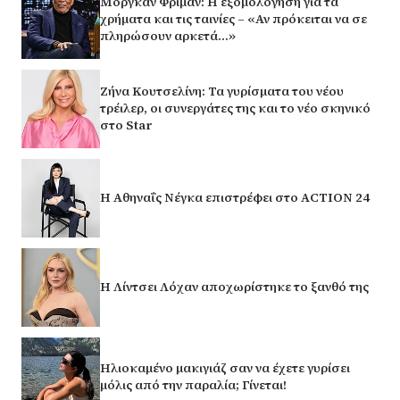
Μόργκαν Φρίμαν: Η εξομολόγηση για τα
χρήματα και τις ταινίες – «Αν πρόκειται να σε
πληρώσουν αρκετά…»
Ζήνα Κουτσελίνη: Τα γυρίσματα του νέου
τρέιλερ, οι συνεργάτες της και το νέο σκηνικό
στο Star
Η Αθηναΐς Νέγκα επιστρέφει στο ACTION 24
Η Λίντσει Λόχαν αποχωρίστηκε το ξανθό της
Ηλιοκαμένο μακιγιάζ σαν να έχετε γυρίσει
μόλις από την παραλία; Γίνεται!