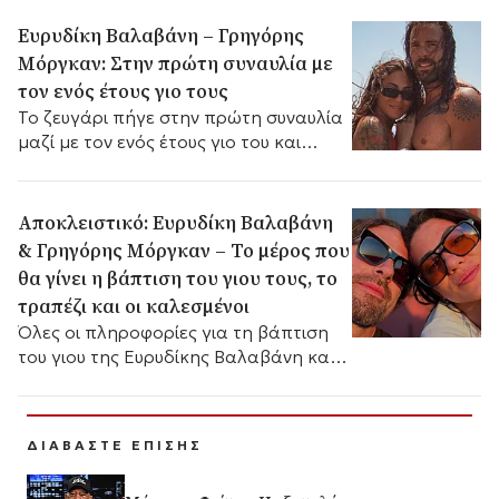
Ευρυδίκη Βαλαβάνη – Γρηγόρης
Μόργκαν: Στην πρώτη συναυλία με
τον ενός έτους γιο τους
Το ζευγάρι πήγε στην πρώτη συναυλία
μαζί με τον ενός έτους γιο του και
μοιράστηκε στιγμιότυπα στα social
media.
Αποκλειστικό: Ευρυδίκη Βαλαβάνη
& Γρηγόρης Μόργκαν – Το μέρος που
θα γίνει η βάπτιση του γιου τους, το
τραπέζι και οι καλεσμένοι
Όλες οι πληροφορίες για τη βάπτιση
του γιου της Ευρυδίκης Βαλαβάνη και
του Γρηγόρη Μόργκαν. Το μέρος της
τελετής, το τραπέζι, οι καλεσμένοι και
οι λεπτομέρειες της ξεχωριστής
ΔΙΑΒΑΣΤΕ ΕΠΙΣΗΣ
ημέρας.