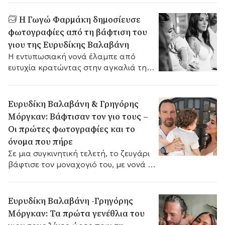
Η Γωγώ Φαρμάκη δημοσίευσε
φωτογραφίες από τη βάφτιση του
γιου της Ευρυδίκης Βαλαβάνη
Η εντυπωσιακή νονά έλαμπε από
ευτυχία κρατώντας στην αγκαλιά της
τον μικρό Τζέισον.
Ευρυδίκη Βαλαβάνη & Γρηγόρης
Μόργκαν: Βάφτισαν τον γιο τους –
Οι πρώτες φωτογραφίες και το
όνομα που πήρε
Σε μια συγκινητική τελετή, το ζευγάρι
βάφτισε τον μοναχογιό του, με νονά τη
Γωγώ Φαρμάκη.
Ευρυδίκη Βαλαβάνη -Γρηγόρης
Μόργκαν: Τα πρώτα γενέθλια του