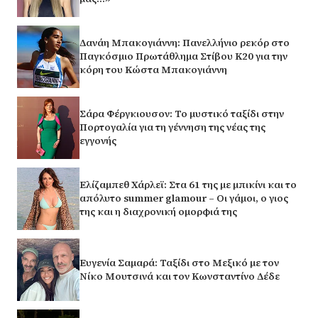
Δανάη Μπακογιάννη: Πανελλήνιο ρεκόρ στο
Παγκόσμιο Πρωτάθλημα Στίβου Κ20 για την
κόρη του Κώστα Μπακογιάννη
Σάρα Φέργκιουσον: Το μυστικό ταξίδι στην
Πορτογαλία για τη γέννηση της νέας της
εγγονής
Ελίζαμπεθ Χάρλεϊ: Στα 61 της με μπικίνι και το
απόλυτο summer glamour – Οι γάμοι, ο γιος
της και η διαχρονική ομορφιά της
Ευγενία Σαμαρά: Ταξίδι στο Μεξικό με τον
Νίκο Μουτσινά και τον Κωνσταντίνο Δέδε