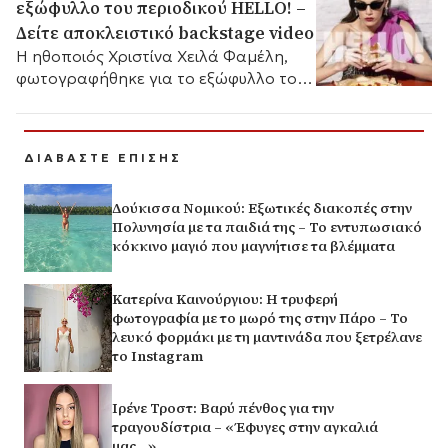
εξώφυλλο του περιοδικού HELLO! –
Δείτε αποκλειστικό backstage video
Η ηθοποιός Χριστίνα Χειλά Φαμέλη,
φωτογραφήθηκε για το εξώφυλλο του
περιοδικού HELLO!
ΔΙΑΒΑΣΤΕ ΕΠΙΣΗΣ
Δούκισσα Νομικού: Εξωτικές διακοπές στην
Πολυνησία με τα παιδιά της – Το εντυπωσιακό
κόκκινο μαγιό που μαγνήτισε τα βλέμματα
Κατερίνα Καινούργιου: Η τρυφερή
φωτογραφία με το μωρό της στην Πάρο – Το
λευκό φορμάκι με τη μαντινάδα που ξετρέλανε
το Instagram
Ιρένε Τροστ: Βαρύ πένθος για την
τραγουδίστρια – «Έφυγες στην αγκαλιά
μας…»