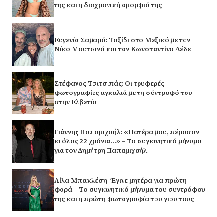
της και η διαχρονική ομορφιά της
Ευγενία Σαμαρά: Ταξίδι στο Μεξικό με τον
Νίκο Μουτσινά και τον Κωνσταντίνο Δέδε
Στέφανος Τσιτσιπάς: Οι τρυφερές
φωτογραφίες αγκαλιά με τη σύντροφό του
στην Ελβετία
Γιάννης Παπαμιχαήλ: «Πατέρα μου, πέρασαν
κι όλας 22 χρόνια…» – Το συγκινητικό μήνυμα
για τον Δημήτρη Παπαμιχαήλ
Λίλα Μπακλέση: Έγινε μητέρα για πρώτη
φορά – Το συγκινητικό μήνυμα του συντρόφου
της και η πρώτη φωτογραφία του γιου τους