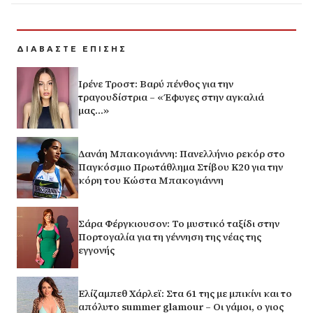
ΔΙΑΒΑΣΤΕ ΕΠΙΣΗΣ
Ιρένε Τροστ: Βαρύ πένθος για την
τραγουδίστρια – «Έφυγες στην αγκαλιά
μας…»
Δανάη Μπακογιάννη: Πανελλήνιο ρεκόρ στο
Παγκόσμιο Πρωτάθλημα Στίβου Κ20 για την
κόρη του Κώστα Μπακογιάννη
Σάρα Φέργκιουσον: Το μυστικό ταξίδι στην
Πορτογαλία για τη γέννηση της νέας της
εγγονής
Ελίζαμπεθ Χάρλεϊ: Στα 61 της με μπικίνι και το
απόλυτο summer glamour – Οι γάμοι, ο γιος