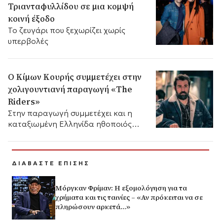
Τριανταφυλλίδου σε μια κομψή
κοινή έξοδο
Το ζευγάρι που ξεχωρίζει χωρίς
υπερβολές
Ο Κίμων Κουρής συμμετέχει στην
χολιγουντιανή παραγωγή «The
Riders»
Στην παραγωγή συμμετέχει και η
καταξιωμένη Ελληνίδα ηθοποιός
Μαρία Καλλιμάνη, η οποία αναμένεται
να εμφανιστεί στο φινάλε της ταινίας.
ΔΙΑΒΑΣΤΕ ΕΠΙΣΗΣ
Μόργκαν Φρίμαν: Η εξομολόγηση για τα
χρήματα και τις ταινίες – «Αν πρόκειται να σε
πληρώσουν αρκετά…»