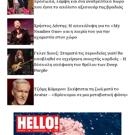
πρόσωπα, λάμψη και ένα ανατρεπτικό δώρο
που έγινε το απόλυτο αξεσουάρ της βραδιάς
Χρήστος Δάντης: Η αποκάλυψη για το «My
Number One» και η πικρία του για την
αχαριστία στον χώρο
Γκλεν Χιουζ: Σταματά τις περιοδείες γιατί θα
υποβληθεί σε εγχείρηση ανοιχτής καρδιάς – Η
δύσκολη απόφαση του θρύλου των Deep
Purple
Τζέιμς Κάμερον: Σκέφτεται τη ζωή μετά το
Avatar – «Βρίσκομαι σε μια μεταβατική φάση»