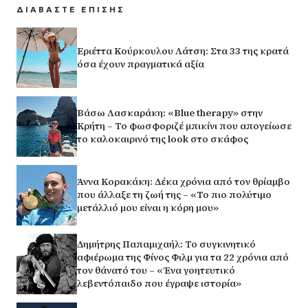
ΔΙΑΒΑΣΤΕ ΕΠΙΣΗΣ
Εριέττα Κούρκουλου Λάτση: Στα 33 της κρατά
όσα έχουν πραγματικά αξία
Βάσω Λασκαράκη: «Blue therapy» στην
Κρήτη – Το φωσφοριζέ μπικίνι που απογείωσε
το καλοκαιρινό της look στο σκάφος
Άννα Κορακάκη: Δέκα χρόνια από τον θρίαμβο
που άλλαξε τη ζωή της – «Το πιο πολύτιμο
μετάλλιό μου είναι η κόρη μου»
Δημήτρης Παπαμιχαήλ: Το συγκινητικό
αφιέρωμα της Φίνος Φιλμ για τα 22 χρόνια από
τον θάνατό του – «Ένα γοητευτικό
λεβεντόπαιδο που έγραψε ιστορία»