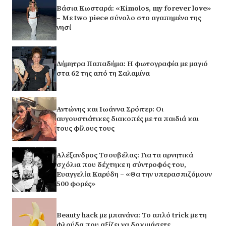
Βάσια Κωσταρά: «Kimolos, my forever love»
– Με two piece σύνολο στο αγαπημένο της
νησί
Δήμητρα Παπαδήμα: Η φωτογραφία με μαγιό
στα 62 της από τη Σαλαμίνα
Αντώνης και Ιωάννα Σρόιτερ: Οι
αυγουστιάτικες διακοπές με τα παιδιά και
τους φίλους τους
Αλέξανδρος Τσουβέλας: Για τα αρνητικά
σχόλια που δέχτηκε η σύντροφός του,
Ευαγγελία Καρύδη – «Θα την υπερασπιζόμουν
500 φορές»
Beauty hack με μπανάνα: Το απλό trick με τη
φλούδα που αξίζει να δοκιμάσετε