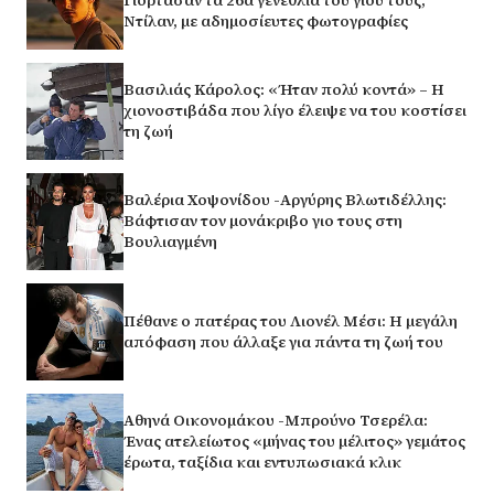
Γιόρτασαν τα 26α γενέθλια του γιου τους,
Ντίλαν, με αδημοσίευτες φωτογραφίες
Βασιλιάς Κάρολος: «Ήταν πολύ κοντά» – Η
χιονοστιβάδα που λίγο έλειψε να του κοστίσει
τη ζωή
Βαλέρια Χοψονίδου -Αργύρης Βλωτιδέλλης:
Βάφτισαν τον μονάκριβο γιο τους στη
Βουλιαγμένη
Πέθανε ο πατέρας του Λιονέλ Μέσι: Η μεγάλη
απόφαση που άλλαξε για πάντα τη ζωή του
Αθηνά Οικονομάκου -Μπρούνο Τσερέλα:
Ένας ατελείωτος «μήνας του μέλιτος» γεμάτος
έρωτα, ταξίδια και εντυπωσιακά κλικ