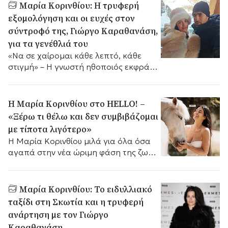
Μαρία Κορινθίου: Η τρυφερή
εξομολόγηση και οι ευχές στον
σύντροφό της, Γιώργο Καραθανάση,
για τα γενέθλιά του
«Να σε χαίρομαι κάθε λεπτό, κάθε
στιγμή» – Η γνωστή ηθοποιός εκφράζει
δημόσια τον έρωτά της μέσα από μια
συγκινητική ανάρτηση στα μέσα
κοινωνικής δικτύωσης.
Η Μαρία Κορινθίου στο HELLO! –
«Ξέρω τι θέλω και δεν συμβιβάζομαι
με τίποτα λιγότερο»
Η Μαρία Κορινθίου μιλά για όλα όσα
αγαπά στην νέα ώριμη φάση της ζωής
της και δηλώνει ερωτευμένη.
Μαρία Κορινθίου: Το ειδυλλιακό
ταξίδι στη Σκωτία και η τρυφερή
ανάρτηση με τον Γιώργο
Καραθανάση