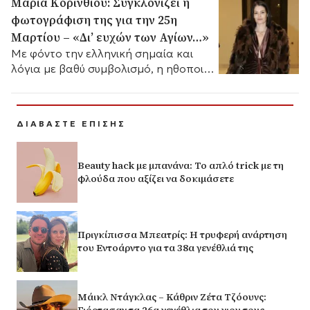
Μαρία Κορινθίου: Συγκλονίζει η
φωτογράφιση της για την 25η
Μαρτίου – «Δι’ ευχών των Αγίων…»
Με φόντο την ελληνική σημαία και
λόγια με βαθύ συμβολισμό, η ηθοποιός
στέλνει το δικό της μήνυμα.
ΔΙΑΒΑΣΤΕ ΕΠΙΣΗΣ
Beauty hack με μπανάνα: Το απλό trick με τη
φλούδα που αξίζει να δοκιμάσετε
Πριγκίπισσα Μπεατρίς: Η τρυφερή ανάρτηση
του Εντοάρντο για τα 38α γενέθλιά της
Μάικλ Ντάγκλας – Κάθριν Ζέτα Τζόουνς: