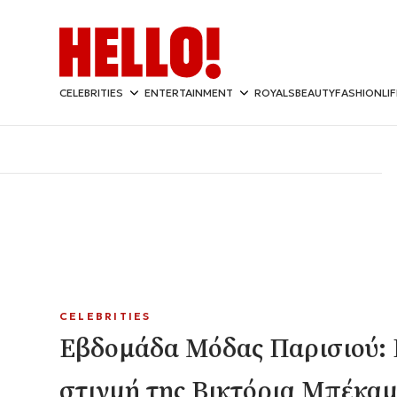
CELEBRITIES
ENTERTAINMENT
ROYALS
BEAUTY
FASHION
LI
CELEBRITIES
Εβδομάδα Μόδας Παρισιού:
στιγμή της Βικτόρια Μπέκαμ