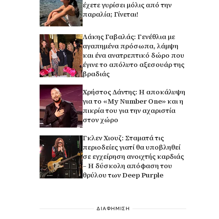
έχετε γυρίσει μόλις από την
παραλία; Γίνεται!
Λάκης Γαβαλάς: Γενέθλια με
αγαπημένα πρόσωπα, λάμψη
και ένα ανατρεπτικό δώρο που
έγινε το απόλυτο αξεσουάρ της
βραδιάς
Χρήστος Δάντης: Η αποκάλυψη
για το «My Number One» και η
πικρία του για την αχαριστία
στον χώρο
Γκλεν Χιουζ: Σταματά τις
περιοδείες γιατί θα υποβληθεί
σε εγχείρηση ανοιχτής καρδιάς
– Η δύσκολη απόφαση του
θρύλου των Deep Purple
ΔΙΑΦΗΜΙΣΗ