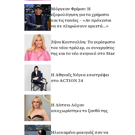
Μόργκαν Φρίμαν: Η
εξομολόγηση για τα χρήματα
και τις ταινίες – «Αν πρόκειται
να σε πληρώσουν αρκετά…»
Ζήνα Κουτσελίνη: Τα γυρίσματα
του νέου τρέιλερ, οι συνεργάτες
της και το νέο σκηνικό στο Star
Η Αθηναΐς Νέγκα επιστρέφει
στο ACTION 24
Η Λίντσει Λόχαν
αποχωρίστηκε το ξανθό της
Ηλιοκαμένο μακιγιάζ σαν να