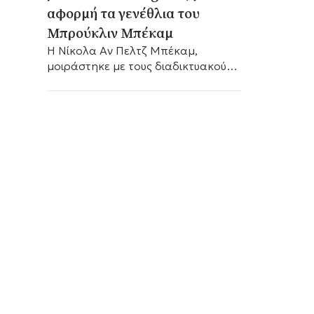
αφορμή τα γενέθλια του
Μπρούκλιν Μπέκαμ
Η Νίκολα Αν Πελτζ Μπέκαμ,
μοιράστηκε με τους διαδικτυακούς
της φίλους, ένα ιδιαίτερα τρυφερό
μήνυμα για τον σύζυγό της
Μπρούκλιν Μπέκαμ, με αφορμή τα
27α...