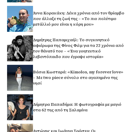
Άννα Κορακάκη: Δέκα χρόνια από τον θρίαμβο
που άλλαξε τη ζωή της – «Το πιο πολύτιμο
μετάλλιό μου είναι η κόρη μου»
Δημήτρης Παπαμιχαήλ: Το συγκινητικό
αφιέρωμα της Φίνος Φιλμ για τα 22 χρόνια από
τον θάνατό του – «Ένα γοητευτικό
λεβεντόπαιδο που έγραψε ιστορία»
Βάσια Κωσταρά: «Kimolos, my forever love»
– Με two piece σύνολο στο αγαπημένο της
νησί
Δήμητρα Παπαδήμα: Η φωτογραφία με μαγιό
στα 62 της από τη Σαλαμίνα
Αντώνης και Ιωάννα Σρόιτερ: Οι