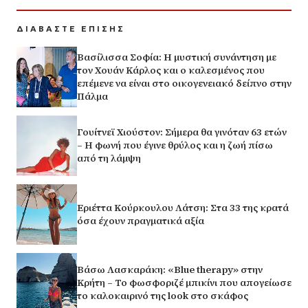
ΔΙΑΒΑΣΤΕ ΕΠΙΣΗΣ
Βασίλισσα Σοφία: H μυστική συνάντηση με
τον Χουάν Κάρλος και ο καλεσμένος που
επέμενε να είναι στο οικογενειακό δείπνο στην
Πάλμα
Γουίτνεϊ Χιούστον: Σήμερα θα γινόταν 63 ετών
– Η φωνή που έγινε θρύλος και η ζωή πίσω
από τη λάμψη
Εριέττα Κούρκουλου Λάτση: Στα 33 της κρατά
όσα έχουν πραγματικά αξία
Βάσω Λασκαράκη: «Blue therapy» στην
Κρήτη – Το φωσφοριζέ μπικίνι που απογείωσε
το καλοκαιρινό της look στο σκάφος