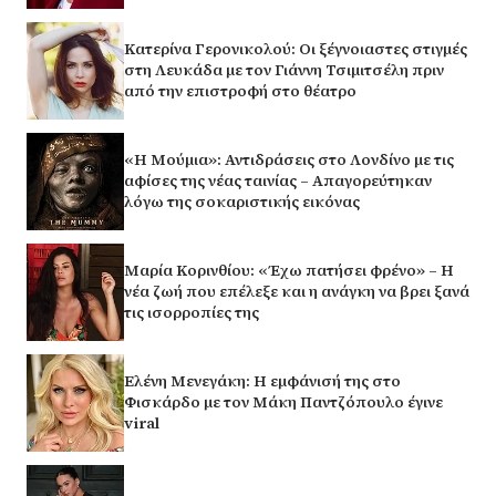
Κατερίνα Γερονικολού: Οι ξέγνοιαστες στιγμές
στη Λευκάδα με τον Γιάννη Τσιμιτσέλη πριν
από την επιστροφή στο θέατρο
«Η Μούμια»: Αντιδράσεις στο Λονδίνο με τις
αφίσες της νέας ταινίας – Απαγορεύτηκαν
λόγω της σοκαριστικής εικόνας
Μαρία Κορινθίου: «Έχω πατήσει φρένο» – Η
νέα ζωή που επέλεξε και η ανάγκη να βρει ξανά
τις ισορροπίες της
Ελένη Μενεγάκη: Η εμφάνισή της στο
Φισκάρδο με τον Μάκη Παντζόπουλο έγινε
viral