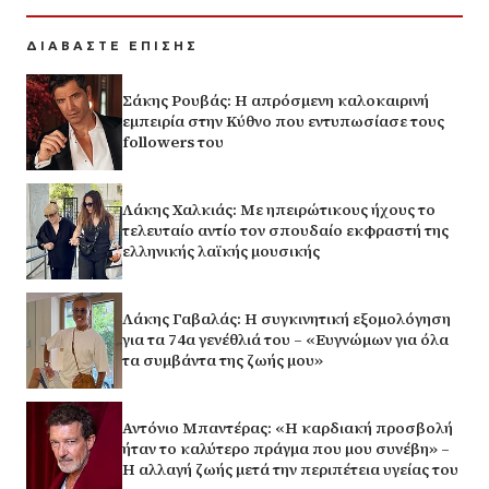
ΔΙΑΒΑΣΤΕ ΕΠΙΣΗΣ
Σάκης Ρουβάς: Η απρόσμενη καλοκαιρινή
εμπειρία στην Κύθνο που εντυπωσίασε τους
followers του
Λάκης Χαλκιάς: Με ηπειρώτικους ήχους το
τελευταίο αντίο τον σπουδαίο εκφραστή της
ελληνικής λαϊκής μουσικής
Λάκης Γαβαλάς: Η συγκινητική εξομολόγηση
για τα 74α γενέθλιά του – «Ευγνώμων για όλα
τα συμβάντα της ζωής μου»
Αντόνιο Μπαντέρας: «Η καρδιακή προσβολή
ήταν το καλύτερο πράγμα που μου συνέβη» –
Η αλλαγή ζωής μετά την περιπέτεια υγείας του