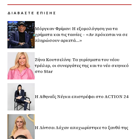
ΔΙΑΒΑΣΤΕ ΕΠΙΣΗΣ
Μόργκαν Φρίμαν: Η εξομολόγηση για τα
χρήματα και τις ταινίες – «Αν πρόκειται να σε
πληρώσουν αρκετά…»
Ζήνα Κουτσελίνη: Τα γυρίσματα του νέου
τρέιλερ, οι συνεργάτες της και το νέο σκηνικό
στο Star
Η Αθηναΐς Νέγκα επιστρέφει στο ACTION 24
Η Λίντσει Λόχαν αποχωρίστηκε το ξανθό της