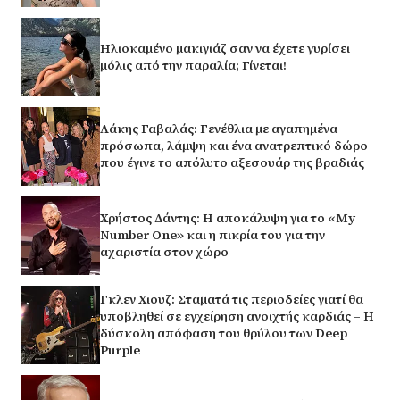
Ηλιοκαμένο μακιγιάζ σαν να έχετε γυρίσει
μόλις από την παραλία; Γίνεται!
Λάκης Γαβαλάς: Γενέθλια με αγαπημένα
πρόσωπα, λάμψη και ένα ανατρεπτικό δώρο
που έγινε το απόλυτο αξεσουάρ της βραδιάς
Χρήστος Δάντης: Η αποκάλυψη για το «My
Number One» και η πικρία του για την
αχαριστία στον χώρο
Γκλεν Χιουζ: Σταματά τις περιοδείες γιατί θα
υποβληθεί σε εγχείρηση ανοιχτής καρδιάς – Η
δύσκολη απόφαση του θρύλου των Deep
Purple