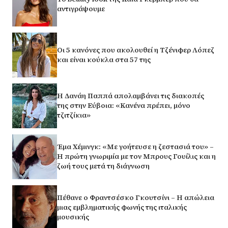
αντιγράψουμε
Οι 5 κανόνες που ακολουθεί η Τζένιφερ Λόπεζ
και είναι κούκλα στα 57 της
Η Δανάη Παππά απολαμβάνει τις διακοπές
της στην Εύβοια: «Κανένα πρέπει, μόνο
τζιτζίκια»
Έμα Χέμινγκ: «Με γοήτευσε η ζεστασιά του» –
Η πρώτη γνωριμία με τον Μπρους Γουίλις και η
ζωή τους μετά τη διάγνωση
Πέθανε ο Φραντσέσκο Γκουτσίνι – Η απώλεια
μιας εμβληματικής φωνής της ιταλικής
μουσικής