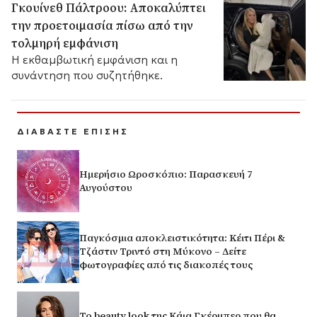
Γκουίνεθ Πάλτροου: Αποκαλύπτει
την προετοιμασία πίσω από την
τολμηρή εμφάνιση
Η εκθαμβωτική εμφάνιση και η
συνάντηση που συζητήθηκε.
ΔΙΑΒΑΣΤΕ ΕΠΙΣΗΣ
Ημερήσιο Ωροσκόπιο: Παρασκευή 7
Αυγούστου
Παγκόσμια αποκλειστικότητα: Κέιτι Πέρι &
Τζάστιν Τριντό στη Μύκονο – Δείτε
φωτογραφίες από τις διακοπές τους
Το beauty look της Κάια Γκέρμπερ που θα