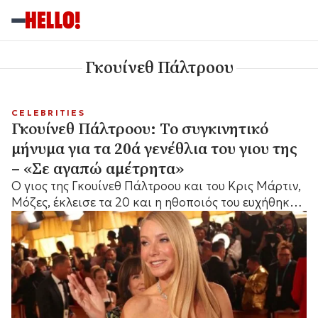
Γκουίνεθ Πάλτροου
CELEBRITIES
Γκουίνεθ Πάλτροου: Το συγκινητικό
μήνυμα για τα 20ά γενέθλια του γιου της
– «Σε αγαπώ αμέτρητα»
Ο γιος της Γκουίνεθ Πάλτροου και του Κρις Μάρτιν,
Μόζες, έκλεισε τα 20 και η ηθοποιός του ευχήθηκε
με μια τρυφερή ανάρτηση στο Instagram.