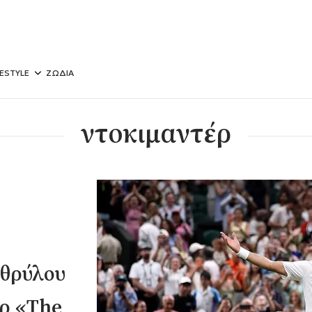
FESTYLE
ΖΩΔΙΑ
ντοκιμαντέρ
 θρύλου
έρ «The