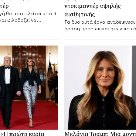
τέρ
ντοκιμαντέρ υψηλής
αισθητικής
ή θα αποτελείται από 3
και φιλοδοξεί να
Τα δύο αυτά έργα αναδεικνύου
ι την ιστορία του
δράση προσωπικοτήτων που ό
άπερ, ηθοποιού και
μόνο σφράγισαν την πίστη, αλ
ύ.
άλλαξαν την πορεία του κόσμο
 «Η πρώτη κυρία
Μελάνια Τραμπ: Μια μοντ