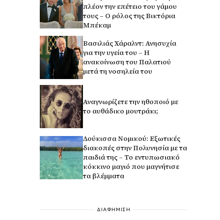
πλέον την επέτειο του γάμου
τους – Ο ρόλος της Βικτόρια
Μπέκαμ
Βασιλιάς Χάραλντ: Ανησυχία
για την υγεία του – Η
ανακοίνωση του Παλατιού
μετά τη νοσηλεία του
Αναγνωρίζετε την ηθοποιό με
το αυθάδικο μουτράκι;
Δούκισσα Νομικού: Εξωτικές
διακοπές στην Πολυνησία με τα
παιδιά της – Το εντυπωσιακό
κόκκινο μαγιό που μαγνήτισε
τα βλέμματα
ΔΙΑΦΗΜΙΣΗ