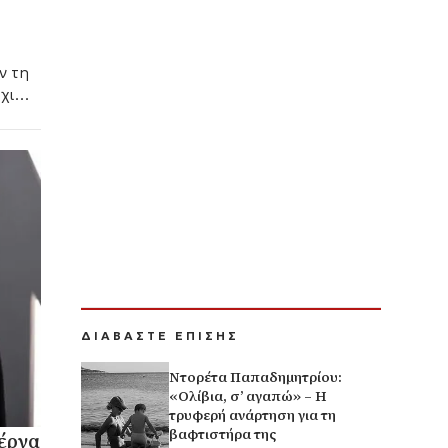
ν τη
χι
λά
υ.
ΔΙΑΒΑΣΤΕ ΕΠΙΣΗΣ
Ντορέτα Παπαδημητρίου:
«Ολίβια, σ’ αγαπώ» – Η
τρυφερή ανάρτηση για τη
βαφτιστήρα της
έρνα