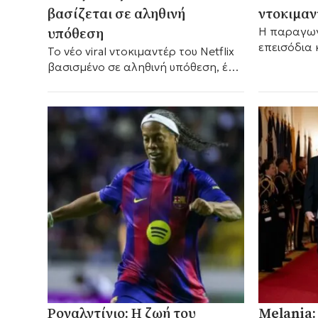
βασίζεται σε αληθινή
ντοκιμαν
υπόθεση
Η παραγωγ
επεισόδια 
Το νέο viral ντοκιμαντέρ του Netflix
παρουσιάσε
βασισμένο σε αληθινή υπόθεση, έχει
διάσημου ρ
σοκάρει τους θεατές και προκαλεί
παραγωγο
έντονες αντιδράσεις στα social
media.
Ροναλντίνιο: Η ζωή του
Melania: