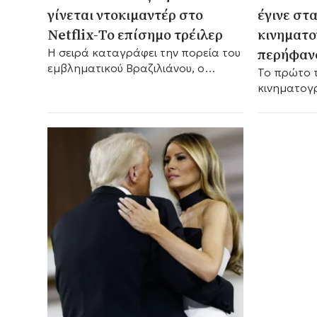
γίνεται ντοκιμαντέρ στο
έγινε στ
Netflix-Το επίσημο τρέιλερ
κινηματο
περήφαν
Η σειρά καταγράφει την πορεία του
εμβληματικού Βραζιλιάνου, ο
Το πρώτο 
οποίος άφησε ανεξίτηλο το
κινηματογ
αποτύπωμά του στο παγκόσμιο
Τράμπ.
ποδόσφαιρο.