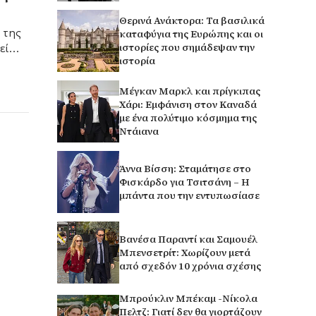
Θερινά Ανάκτορα: Τα βασιλικά
 της
καταφύγια της Ευρώπης και οι
ιστορίες που σημάδεψαν την
εί
ιστορία
ιδιά
Μέγκαν Μαρκλ και πρίγκιπας
Χάρι: Εμφάνιση στον Καναδά
με ένα πολύτιμο κόσμημα της
Ντάιανα
Άννα Βίσση: Σταμάτησε στο
Φισκάρδο για Τσιτσάνη – Η
μπάντα που την εντυπωσίασε
Βανέσα Παραντί και Σαμουέλ
Μπενσετρίτ: Χωρίζουν μετά
από σχεδόν 10 χρόνια σχέσης
Μπρούκλιν Μπέκαμ -Νίκολα
Πελτζ: Γιατί δεν θα γιορτάζουν