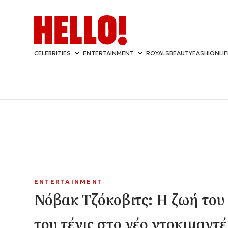
CELEBRITIES
ENTERTAINMENT
ROYALS
BEAUTY
FASHION
LI
ENTERTAINMENT
Νόβακ Τζόκοβιτς: Η ζωή του
του τένις στο νέο ντοκιμαντ