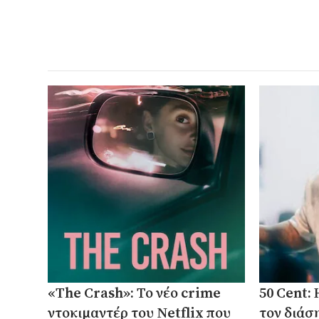
«The Crash»: Το νέο crime
50 Cent:
ντοκιμαντέρ του Netflix που
τον διάσ