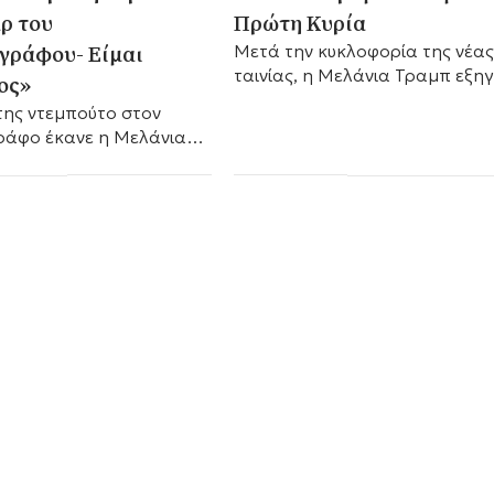
αρ του
Πρώτη Κυρία
γράφου- Είμαι
Μετά την κυκλοφορία της νέας
ταινίας, η Μελάνια Τραμπ εξηγ
ος»
στο HELLO! γιατί η κορυφαία
της ντεμπούτο στον
προτεραιότητά της είναι τα πα
ράφο έκανε η Μελάνια
της...