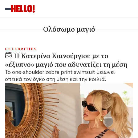
Ολόσωμο μαγιό
CELEBRITIES
Η Κατερίνα Καινούργιου με το
«έξυπνο» μαγιό που αδυνατίζει τη μέση
Το one-shoulder zebra print swimsuit μειώνει
οπτικά τον όγκο στη μέση και την κοιλιά.