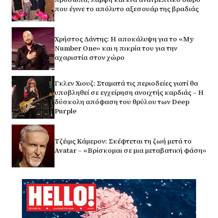
που έγινε το απόλυτο αξεσουάρ της βραδιάς
Χρήστος Δάντης: Η αποκάλυψη για το «My
Number One» και η πικρία του για την
αχαριστία στον χώρο
Γκλεν Χιουζ: Σταματά τις περιοδείες γιατί θα
υποβληθεί σε εγχείρηση ανοιχτής καρδιάς – Η
δύσκολη απόφαση του θρύλου των Deep
Purple
Τζέιμς Κάμερον: Σκέφτεται τη ζωή μετά το
Avatar – «Βρίσκομαι σε μια μεταβατική φάση»