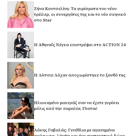
Ζήνα Κουτσελίνη: Τα γυρίσματα του νέου
τρέιλερ, οι συνεργάτες της και το νέο σκηνικό
στο Star
Η Αθηναΐς Νέγκα επιστρέφει στο ACTION 24
Η Λίντσει Λόχαν αποχωρίστηκε το ξανθό της
Ηλιοκαμένο μακιγιάζ σαν να έχετε γυρίσει
μόλις από την παραλία; Γίνεται!
Λάκης Γαβαλάς: Γενέθλια με αγαπημένα
πρόσωπα, λάμψη και ένα ανατρεπτικό δώρο