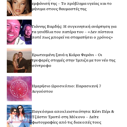
εμφάνισή της – Το πρόβλημα υγείας και το
μήνυμα στους θαυμαστές της
Γιάννης Βαρδής: Η συγκινητική ανάρτηση για
τα γενέθλια του πατέρα του – «Δεν πίστευα
ποτέ πως μπορεί να σταματήσει ο χρόνος»
Ερωτευμένη ξανά η Κιάρα Φεράνι – Οι
τρυφερές στιγμές στην Ίμπιζα με τον νέο της
σύντροφο
Ημερήσιο Ωροσκόπιο: Παρασκευή 7
Αυγούστου
Παγκόσμια αποκλειστικότητα: Κέιτι Πέρι &
Τζάστιν Τριντό στη Μύκονο – Δείτε
φωτογραφίες από τις διακοπές τους