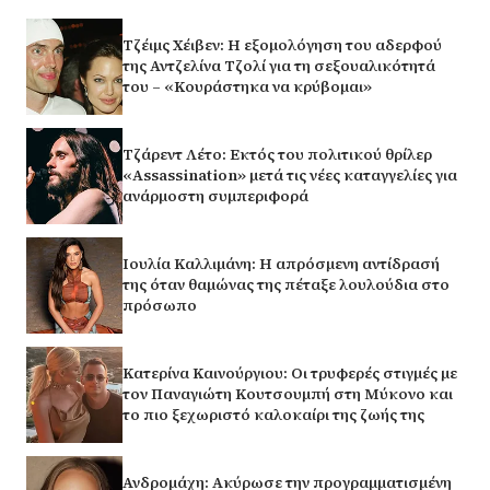
Τζέιμς Χέιβεν: Η εξομολόγηση του αδερφού
της Αντζελίνα Τζολί για τη σεξουαλικότητά
του – «Κουράστηκα να κρύβομαι»
Τζάρεντ Λέτο: Εκτός του πολιτικού θρίλερ
«Assassination» μετά τις νέες καταγγελίες για
ανάρμοστη συμπεριφορά
Ιουλία Καλλιμάνη: Η απρόσμενη αντίδρασή
της όταν θαμώνας της πέταξε λουλούδια στο
πρόσωπο
Κατερίνα Καινούργιου: Οι τρυφερές στιγμές με
τον Παναγιώτη Κουτσουμπή στη Μύκονο και
το πιο ξεχωριστό καλοκαίρι της ζωής της
Ανδρομάχη: Ακύρωσε την προγραμματισμένη