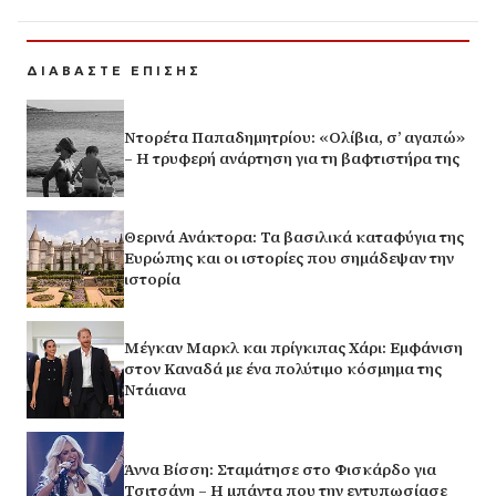
ΔΙΑΒΑΣΤΕ ΕΠΙΣΗΣ
Ντορέτα Παπαδημητρίου: «Ολίβια, σ’ αγαπώ»
– Η τρυφερή ανάρτηση για τη βαφτιστήρα της
Θερινά Ανάκτορα: Τα βασιλικά καταφύγια της
Ευρώπης και οι ιστορίες που σημάδεψαν την
ιστορία
Μέγκαν Μαρκλ και πρίγκιπας Χάρι: Εμφάνιση
στον Καναδά με ένα πολύτιμο κόσμημα της
Ντάιανα
Άννα Βίσση: Σταμάτησε στο Φισκάρδο για
Τσιτσάνη – Η μπάντα που την εντυπωσίασε