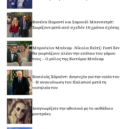
Βανέσα Παραντί και Σαμουέλ Μπενσετρίτ:
Χωρίζουν μετά από σχεδόν 10 χρόνια σχέσης
Μπρούκλιν Μπέκαμ -Νίκολα Πελτζ: Γιατί δεν
θα γιορτάζουν πλέον την επέτειο του γάμου
τους – Ο ρόλος της Βικτόρια Μπέκαμ
Βασιλιάς Χάραλντ: Ανησυχία για την υγεία του
– Η ανακοίνωση του Παλατιού μετά τη
νοσηλεία του
Αναγνωρίζετε την ηθοποιό με το αυθάδικο
μουτράκι;