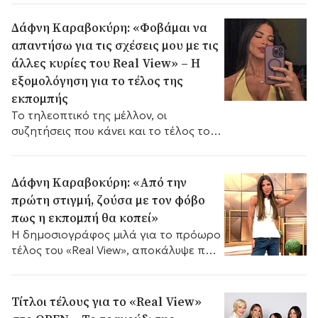
Δάφνη Καραβοκύρη: «Φοβάμαι να
απαντήσω για τις σχέσεις μου με τις
άλλες κυρίες του Real View» – Η
εξομολόγηση για το τέλος της
εκπομπής
Το τηλεοπτικό της μέλλον, οι
συζητήσεις που κάνει και το τέλος του
«Real View», αφήνοντας ανοιχτό το
ενδεχόμενο για καλοκαιρινή εκπομπή.
Δάφνη Καραβοκύρη: «Από την
πρώτη στιγμή, ζούσα με τον φόβο
πως η εκπομπή θα κοπεί»
Η δημοσιογράφος μιλά για το πρόωρο
τέλος του «Real View», αποκάλυψε πώς
έμαθε για την ολοκλήρωση της
εκπομπής και αναφέρθηκε στα
επόμενα επαγγελματικά της βήματα.
Τίτλοι τέλους για το «Real View»