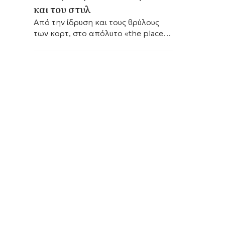
και του στυλ
Από την ίδρυση και τους θρύλους
των κορτ, στο απόλυτο «the place
to be» της παγκόσμιας ελίτ