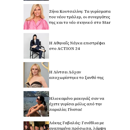
Ζήνα Κουτσελίνη: Τα γυρίσματα
του νέου τρέιλερ, οι συνεργάτες
της και το νέο σκηνικό στο Star
Η Αθηναΐς Νέγκα επιστρέφει
στο ACTION 24
Η Λίντσει Λόχαν
αποχωρίστηκε το ξανθό της
Ηλιοκαμένο μακιγιάζ σαν να
έχετε γυρίσει μόλις από την
παραλία; Γίνεται!
Λάκης Γαβαλάς: Γενέθλια με
αγαπημένα πρόσωπα, λάμψη