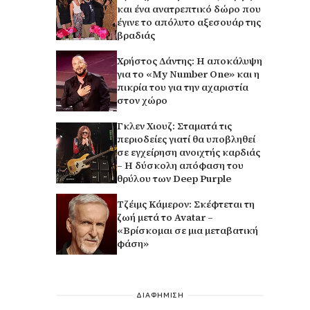
και ένα ανατρεπτικό δώρο που
έγινε το απόλυτο αξεσουάρ της
βραδιάς
Χρήστος Δάντης: Η αποκάλυψη
για το «My Number One» και η
πικρία του για την αχαριστία
στον χώρο
Γκλεν Χιουζ: Σταματά τις
περιοδείες γιατί θα υποβληθεί
σε εγχείρηση ανοιχτής καρδιάς
– Η δύσκολη απόφαση του
θρύλου των Deep Purple
Τζέιμς Κάμερον: Σκέφτεται τη
ζωή μετά το Avatar –
«Βρίσκομαι σε μια μεταβατική
φάση»
ΔΙΑΦΗΜΙΣΗ