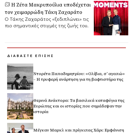
Η Ζέτα Μακρυπούλια υποδέχεται
τον χειμαρρώδη Τάκη Ζαχαράτο
Ο Τάκης Ζαχαράτος «ξεδιπλώνει» τις
πιο σημαντικές στιγμές της ζωής του.
ΔΙΑΒΑΣΤΕ ΕΠΙΣΗΣ
Ντορέτα Παπαδημητρίου: «Ολίβια, σ’ αγαπώ»
– Η τρυφερή ανάρτηση για τη βαφτιστήρα της
Θερινά Ανάκτορα: Τα βασιλικά καταφύγια της
Ευρώπης και οι ιστορίες που σημάδεψαν την
ιστορία
Μέγκαν Μαρκλ και πρίγκιπας Χάρι: Εμφάνιση