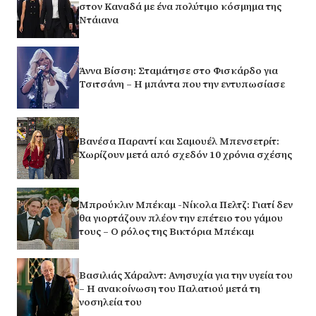
στον Καναδά με ένα πολύτιμο κόσμημα της
Ντάιανα
Άννα Βίσση: Σταμάτησε στο Φισκάρδο για
Τσιτσάνη – Η μπάντα που την εντυπωσίασε
Βανέσα Παραντί και Σαμουέλ Μπενσετρίτ:
Χωρίζουν μετά από σχεδόν 10 χρόνια σχέσης
Μπρούκλιν Μπέκαμ -Νίκολα Πελτζ: Γιατί δεν
θα γιορτάζουν πλέον την επέτειο του γάμου
τους – Ο ρόλος της Βικτόρια Μπέκαμ
Βασιλιάς Χάραλντ: Ανησυχία για την υγεία του
– Η ανακοίνωση του Παλατιού μετά τη
νοσηλεία του