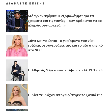
ΔΙΑΒΑΣΤΕ ΕΠΙΣΗΣ
Μόργκαν Φρίμαν: Η εξομολόγηση για τα
χρήματα και τις ταινίες – «Αν πρόκειται να σε
πληρώσουν αρκετά…»
Ζήνα Κουτσελίνη: Τα γυρίσματα του νέου
τρέιλερ, οι συνεργάτες της και το νέο σκηνικό
στο Star
Η Αθηναΐς Νέγκα επιστρέφει στο ACTION 24
Η Λίντσει Λόχαν αποχωρίστηκε το ξανθό της