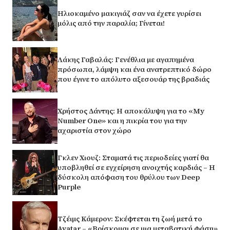
Ηλιοκαμένο μακιγιάζ σαν να έχετε γυρίσει
μόλις από την παραλία; Γίνεται!
Λάκης Γαβαλάς: Γενέθλια με αγαπημένα
πρόσωπα, λάμψη και ένα ανατρεπτικό δώρο
που έγινε το απόλυτο αξεσουάρ της βραδιάς
Χρήστος Δάντης: Η αποκάλυψη για το «My
Number One» και η πικρία του για την
αχαριστία στον χώρο
Γκλεν Χιουζ: Σταματά τις περιοδείες γιατί θα
υποβληθεί σε εγχείρηση ανοιχτής καρδιάς – Η
δύσκολη απόφαση του θρύλου των Deep
Purple
Τζέιμς Κάμερον: Σκέφτεται τη ζωή μετά το
Avatar – «Βρίσκομαι σε μια μεταβατική φάση»