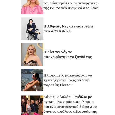
του νέου τρέιλερ, οι συνεργάτες
της και το νέο σκηνικό στο Star
Η Αθηναΐς Νέγκα επιστρέφει
στο ACTION 24
Η Λίντσει Λόχαν
αποχωρίστηκε το ξανθό της
Ηλιοκαμένο μακιγιάζ σαν να
έχετε γυρίσει μόλις από την
παραλία; Γίνεται!
Λάκης Γαβαλάς: Γενέθλια με
αγαπημένα πρόσωπα, λάμψη
και ένα ανατρεπτικό δώρο που
έγινε το απόλυτο αξεσουάρ της