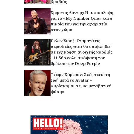
βραδιάς
Χρήστος Δάντης: Η αποκάλυψη
για το «My Number One» και η
πικρία του για την αχαριστία
στον χώρο
Γκλεν Χιουζ: Σταματά τις
περιοδείες γιατί θα υποβληθεί
σε εγχείρηση ανοιχτής καρδιάς
– Η δύσκολη απόφαση του
θρύλου των Deep Purple
Τζέιμς Κάμερον: Σκέφτεται τη
ζωή μετά το Avatar –
«Βρίσκομαι σε μια μεταβατική
φάση»