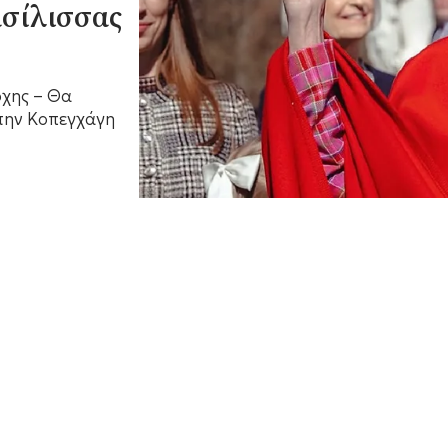
ασίλισσας
χης – Θα
την Κοπεγχάγη