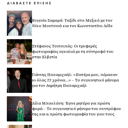
ΔΙΑΒΑΣΤΕ ΕΠΙΣΗΣ
Ευγενία Σαμαρά: Ταξίδι στο Μεξικό με τον
Νίκο Μουτσινά και τον Κωνσταντίνο Δέδε
Στέφανος Τσιτσιπάς: Οι τρυφερές
φωτογραφίες αγκαλιά με τη σύντροφό του
στην Ελβετία
Γιάννης Παπαμιχαήλ: «Πατέρα μου, πέρασαν
κι όλας 22 χρόνια…» – Το συγκινητικό μήνυμα
για τον Δημήτρη Παπαμιχαήλ
Λίλα Μπακλέση: Έγινε μητέρα για πρώτη
φορά – Το συγκινητικό μήνυμα του συντρόφου
της και η πρώτη φωτογραφία του γιου τους