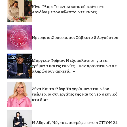
Νίνα Φλορ: Το εντυπωσιακό σπίτι στο
Λονδίνο με τον Φίλιππο Ντε Γκρες
Ημερήσιο Ωροσκόπιο: Σάββατο 8 Αυγούστου
Μόργκαν Φρίμαν: Η εξομολόγηση για τα
χρήματα και τις ταινίες – «Αν πρόκειται να σε
πληρώσουν αρκετά…»
Ζήνα Κουτσελίνη: Τα γυρίσματα του νέου
τρέιλερ, οι συνεργάτες της και το νέο σκηνικό
στο Star
Η Αθηναΐς Νέγκα επιστρέφει στο ACTION 24