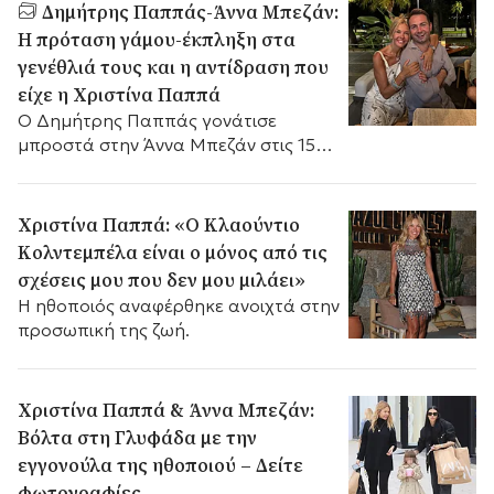
Δημήτρης Παππάς-Άννα Μπεζάν:
Η πρόταση γάμου-έκπληξη στα
γενέθλιά τους και η αντίδραση που
είχε η Χριστίνα Παππά
Ο Δημήτρης Παππάς γονάτισε
μπροστά στην Άννα Μπεζάν στις 15
Ιουλίου, αιφνιδιάζοντας τη Χριστίνα
Παππά σε βραδινή οικογενειακή έξοδο
για τα γενέθλιά του.
Χριστίνα Παππά: «Ο Κλαούντιο
Κολντεμπέλα είναι ο μόνος από τις
σχέσεις μου που δεν μου μιλάει»
Η ηθοποιός αναφέρθηκε ανοιχτά στην
προσωπική της ζωή.
Χριστίνα Παππά & Άννα Μπεζάν:
Βόλτα στη Γλυφάδα με την
εγγονούλα της ηθοποιού – Δείτε
φωτογραφίες