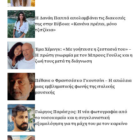
Η Δανάη Παππά απολαμβάνει τις διακοπές
της στην Εύβοια: «Κανένα πρέπει, μόνο
τζιτζίκια»
Έμα Χέμινγκ: «Με γοήτευσε η ζεστασιά του» –
Η πρώτη γνωριμία με τον Μπρους Γουίλις και η
ζωή τους μετά τη διάγνωση
Πέθανε ο Φραντσέσκο Γκουτσίνι – Η απώλεια
μιας εμβληματικής φωνής της ιταλικής
μουσικής
Γιώργος Παράσχος: Η νέα φωτογραφία από
το νοσοκομείο και η συγκλονιστική
εξομολόγηση για τη μάχη του με τον καρκίνο