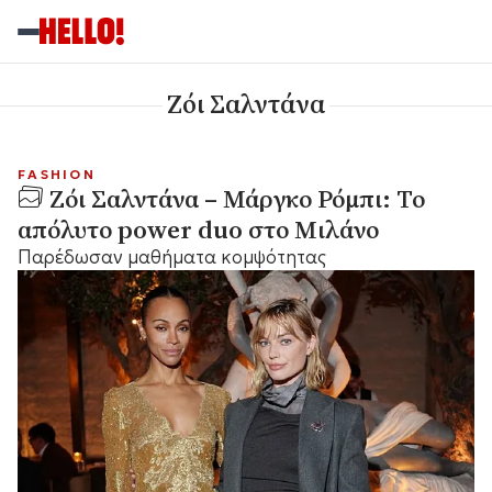
Ζόι Σαλντάνα
FASHION
Ζόι Σαλντάνα – Μάργκο Ρόμπι: Το
απόλυτο power duo στο Μιλάνο
Παρέδωσαν μαθήματα κομψότητας