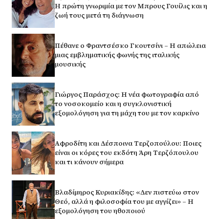
Η πρώτη γνωριμία με τον Μπρους Γουίλις και η
ζωή τους μετά τη διάγνωση
Πέθανε ο Φραντσέσκο Γκουτσίνι – Η απώλεια
μιας εμβληματικής φωνής της ιταλικής
μουσικής
Γιώργος Παράσχος: Η νέα φωτογραφία από
το νοσοκομείο και η συγκλονιστική
εξομολόγηση για τη μάχη του με τον καρκίνο
Αφροδίτη και Δέσποινα Τερζοπούλου: Ποιες
είναι οι κόρες του εκδότη Άρη Τερζόπουλου
και τι κάνουν σήμερα
Βλαδίμηρος Κυριακίδης: «Δεν πιστεύω στον
Θεό, αλλά η φιλοσοφία του με αγγίζει» – Η
εξομολόγηση του ηθοποιού