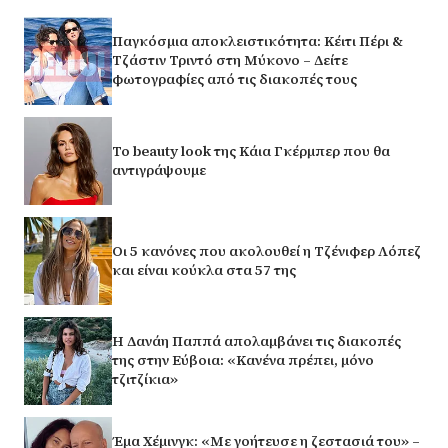
Παγκόσμια αποκλειστικότητα: Κέιτι Πέρι &
Τζάστιν Τριντό στη Μύκονο – Δείτε
φωτογραφίες από τις διακοπές τους
Το beauty look της Κάια Γκέρμπερ που θα
αντιγράψουμε
Οι 5 κανόνες που ακολουθεί η Τζένιφερ Λόπεζ
και είναι κούκλα στα 57 της
Η Δανάη Παππά απολαμβάνει τις διακοπές
της στην Εύβοια: «Κανένα πρέπει, μόνο
τζιτζίκια»
Έμα Χέμινγκ: «Με γοήτευσε η ζεστασιά του» –