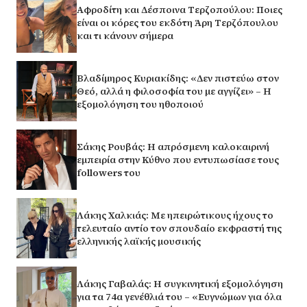
Αφροδίτη και Δέσποινα Τερζοπούλου: Ποιες
είναι οι κόρες του εκδότη Άρη Τερζόπουλου
και τι κάνουν σήμερα
Βλαδίμηρος Κυριακίδης: «Δεν πιστεύω στον
Θεό, αλλά η φιλοσοφία του με αγγίζει» – Η
εξομολόγηση του ηθοποιού
Σάκης Ρουβάς: Η απρόσμενη καλοκαιρινή
εμπειρία στην Κύθνο που εντυπωσίασε τους
followers του
Λάκης Χαλκιάς: Με ηπειρώτικους ήχους το
τελευταίο αντίο τον σπουδαίο εκφραστή της
ελληνικής λαϊκής μουσικής
Λάκης Γαβαλάς: Η συγκινητική εξομολόγηση
για τα 74α γενέθλιά του – «Ευγνώμων για όλα