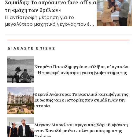
Ζαμπίδης: Το απρόσμενο face-off για
τη «μάχη των θρύλων»
Η αντίστροφη μέτρηση για το
μεγαλύτερο μαχητικό γεγονός που έχει
φιλοξενήσει ποτέ η χώρα μας ξεκίνησε.
Ο Μιχάλης Ζαμπίδης, έντεκα χρόνια
μετά...
ΔΙΑΒΑΣΤΕ ΕΠΙΣΗΣ
Ντορέτα Παπαδημητρίου: «Ολίβια, σ’ αγαπώ»
– Η τρυφερή ανάρτηση για τη βαφτιστήρα της
Θερινά Ανάκτορα: Τα βασιλικά καταφύγια της
Ευρώπης και οι ιστορίες που σημάδεψαν την
ιστορία
Μέγκαν Μαρκλ και πρίγκιπας Χάρι: Εμφάνιση
στον Καναδά με ένα πολύτιμο κόσμημα της
Ντάιανα