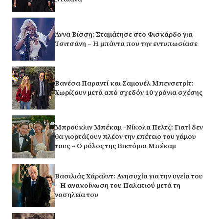
Άννα Βίσση: Σταμάτησε στο Φισκάρδο για
Τσιτσάνη – Η μπάντα που την εντυπωσίασε
Βανέσα Παραντί και Σαμουέλ Μπενσετρίτ:
Χωρίζουν μετά από σχεδόν 10 χρόνια σχέσης
Μπρούκλιν Μπέκαμ -Νίκολα Πελτζ: Γιατί δεν
θα γιορτάζουν πλέον την επέτειο του γάμου
τους – Ο ρόλος της Βικτόρια Μπέκαμ
Βασιλιάς Χάραλντ: Ανησυχία για την υγεία του
– Η ανακοίνωση του Παλατιού μετά τη
νοσηλεία του