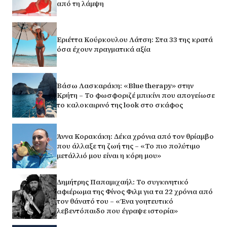
από τη λάμψη
Εριέττα Κούρκουλου Λάτση: Στα 33 της κρατά
όσα έχουν πραγματικά αξία
Βάσω Λασκαράκη: «Blue therapy» στην
Κρήτη – Το φωσφοριζέ μπικίνι που απογείωσε
το καλοκαιρινό της look στο σκάφος
Άννα Κορακάκη: Δέκα χρόνια από τον θρίαμβο
που άλλαξε τη ζωή της – «Το πιο πολύτιμο
μετάλλιό μου είναι η κόρη μου»
Δημήτρης Παπαμιχαήλ: Το συγκινητικό
αφιέρωμα της Φίνος Φιλμ για τα 22 χρόνια από
τον θάνατό του – «Ένα γοητευτικό
λεβεντόπαιδο που έγραψε ιστορία»