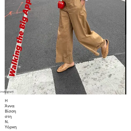
Η
Άννα
Βίσση
στη
Ν.
Υόρκη