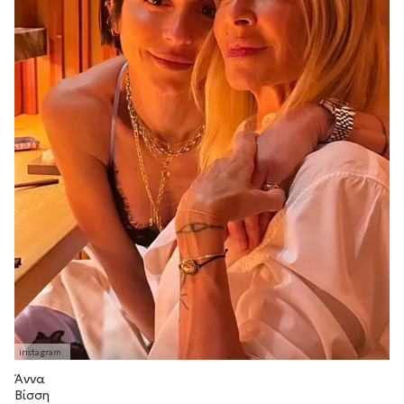
Άννα
Βίσση