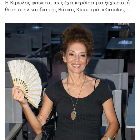
Η Κίμωλος φαίνεται πως έχει κερδίσει μια ξεχωριστή
θέση στην καρδιά της Βάσιας Κωσταρά. «Kimolos, my
forever love», έγραψε η σχεδιάστρια μόδας...