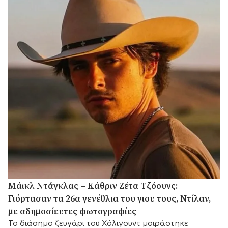
Μάικλ Ντάγκλας – Κάθριν Ζέτα Τζόουνς:
Γιόρτασαν τα 26α γενέθλια του γιου τους, Ντίλαν,
με αδημοσίευτες φωτογραφίες
Το διάσημο ζευγάρι του Χόλιγουντ μοιράστηκε