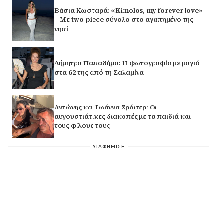
Βάσια Κωσταρά: «Kimolos, my forever love»
– Με two piece σύνολο στο αγαπημένο της
νησί
Δήμητρα Παπαδήμα: Η φωτογραφία με μαγιό
στα 62 της από τη Σαλαμίνα
Αντώνης και Ιωάννα Σρόιτερ: Οι
αυγουστιάτικες διακοπές με τα παιδιά και
τους φίλους τους
ΔΙΑΦΗΜΙΣΗ