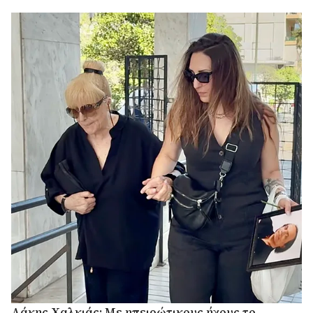
Λάκης Χαλκιάς: Με ηπειρώτικους ήχους το