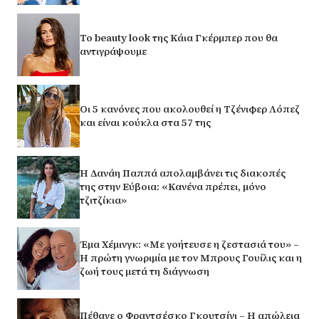
Το beauty look της Κάια Γκέρμπερ που θα
αντιγράψουμε
Οι 5 κανόνες που ακολουθεί η Τζένιφερ Λόπεζ
και είναι κούκλα στα 57 της
Η Δανάη Παππά απολαμβάνει τις διακοπές
της στην Εύβοια: «Κανένα πρέπει, μόνο
τζιτζίκια»
Έμα Χέμινγκ: «Με γοήτευσε η ζεστασιά του» –
Η πρώτη γνωριμία με τον Μπρους Γουίλις και η
ζωή τους μετά τη διάγνωση
Πέθανε ο Φραντσέσκο Γκουτσίνι – Η απώλεια