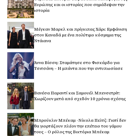
Ευρώπης και οι ιστορίες που σημάδεψαν την
ιστορία
Μέγκαν Μαρκλ και πρίγκιπας Χάρι: Εμφάνιση
στον Καναδά με ένα πολύτιμο κόσμημα της
Ντάιανα
Άννα Βίσση: Σταμάτησε στο Φισκάρδο για
Τσιτσάνη – Η μπάντα που την εντυπωσίασε
Βανέσα Παραντί και Σαμουέλ Μπενσετρίτ:
Χωρίζουν μετά από σχεδόν 10 χρόνια σχέσης
Μπρούκλιν Μπέκαμ -Νίκολα Πελτζ: Γιατί δεν
θα γιορτάζουν πλέον την επέτειο του γάμου
τους – Ο ρόλος της Βικτόρια Μπέκαμ