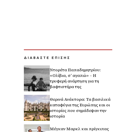
ΔΙΑΒΑΣΤΕ ΕΠΙΣΗΣ
Ντορέτα Παπαδημητρίου:
«Ολίβια, σ’ αγαπώ» – Η
τρυφερή ανάρτηση για τη
βαφτιστήρα της
Θερινά Ανάκτορα: Τα βασιλικά
καταφύγια της Ευρώπης και οι
ιστορίες που σημάδεψαν την
ιστορία
Μέγκαν Μαρκλ και πρίγκιπας