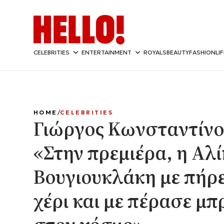
CELEBRITIES
ENTERTAINMENT
ROYALS
BEAUTY
FASHION
LI
HOME
CELEBRITIES
Γιώργος Κωνσταντίνο
«Στην πρεμιέρα, η Αλ
Βουγιουκλάκη με πήρε
χέρι και με πέρασε μ