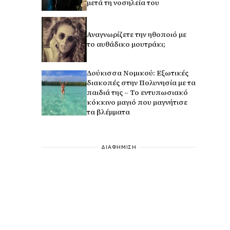
μετά τη νοσηλεία του
Αναγνωρίζετε την ηθοποιό με
το αυθάδικο μουτράκι;
Δούκισσα Νομικού: Εξωτικές
διακοπές στην Πολυνησία με τα
παιδιά της – Το εντυπωσιακό
κόκκινο μαγιό που μαγνήτισε
τα βλέμματα
ΔΙΑΦΗΜΙΣΗ