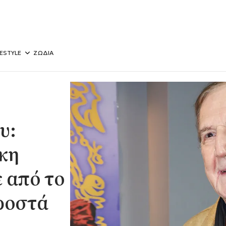
FESTYLE
ΖΩΔΙΑ
υ:
ίκη
 από το
προστά