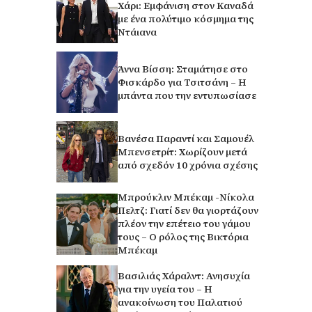
Χάρι: Εμφάνιση στον Καναδά
με ένα πολύτιμο κόσμημα της
Ντάιανα
Άννα Βίσση: Σταμάτησε στο
Φισκάρδο για Τσιτσάνη – Η
μπάντα που την εντυπωσίασε
Βανέσα Παραντί και Σαμουέλ
Μπενσετρίτ: Χωρίζουν μετά
από σχεδόν 10 χρόνια σχέσης
Μπρούκλιν Μπέκαμ -Νίκολα
Πελτζ: Γιατί δεν θα γιορτάζουν
πλέον την επέτειο του γάμου
τους – Ο ρόλος της Βικτόρια
Μπέκαμ
Βασιλιάς Χάραλντ: Ανησυχία
για την υγεία του – Η
ανακοίνωση του Παλατιού