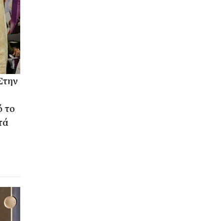
Στην
ό το
τά