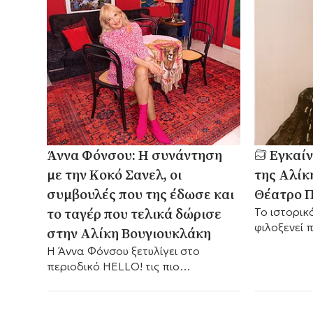
Άννα Φόνσου: Η συνάντηση
Εγκαίν
με την Κοκό Σανελ, οι
της Αλίκ
συμβουλές που της έδωσε και
Θέατρο Π
το ταγέρ που τελικά δώρισε
Το ιστορικ
φιλοξενεί 
στην Αλίκη Βουγιουκλάκη
προσωπικό
Η Άννα Φόνσου ξετυλίγει στο
περιοδικό HELLO! τις πιο
σημαντικές στιγμές της
προσωπικής και επαγγελματικής
διαδρομής της.