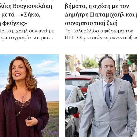
Αλίκη Βουγιουκλάκη
βήματα, η σχέση με τον
α μετά – «Σήκω,
Δημήτρη Παπαμιχαήλ και 
η φεύγεις»
συναρπαστική ζωή
Παπαμιχαήλ συγκινεί με
Το πολυσέλιδο αφιέρωμα του
 φωτογραφία και μια
HELLO! με σπάνιες συνεντεύξεις και
ική εξομολόγηση για την
πλούσιο φωτογραφικό υλικό.
, 30 χρόνια μετά τον
.