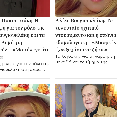
 Παπουτσάκη: Η
Αλίκη Βουγιουκλάκη: Το
η για τον ρόλο της
τελευταίο ηχητικό
ουγιουκλάκη και τα
ντοκουμέντο και η σπάνια
υ Δημήτρη
εξομολόγηση – «Μπορεί 
ήλ – «Μου έλεγε ότι
έχω ξεχάσει να ζήσω»
α»
Τα λόγια της για τη λάμψη, τη
μοναξιά και το τίμημα της
 μίλησε για τον ρόλο της
επιτυχίας.
γιουκλάκη στη σειρά
υστικό», τα λόγια του
απαμιχαήλ και τις
τιγμές που
αν.