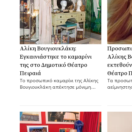
Αλίκη Βουγιουκλάκη:
Προσωπικ
Εγκαινιάστηκε το καμαρίνι
Αλίκης Β
της στο Δημοτικό Θέατρο
εκτεθούν
Πειραιά
Θέατρο Π
Το προσωπικό καμαρίνι της Αλίκης
Τα προσωπι
Βουγιουκλάκη απέκτησε μόνιμη
αείμνηστης
στέγη στο Δημοτικό Θέατρο
πρώτη φορά
Πειραιά, 30 χρόνια μετά τον θάνατό
για τα εγκα
της.