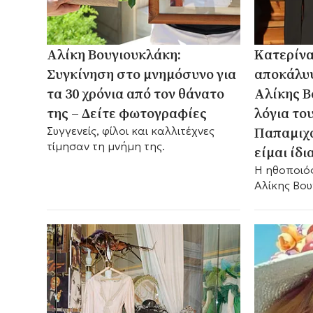
Αλίκη Βουγιουκλάκη:
Κατερίνα
Συγκίνηση στο μνημόσυνο για
αποκάλυψ
τα 30 χρόνια από τον θάνατο
Αλίκης Β
της – Δείτε φωτογραφίες
λόγια το
Παπαμιχα
Συγγενείς, φίλοι και καλλιτέχνες
τίμησαν τη μνήμη της.
είμαι ίδι
Η ηθοποιός
Αλίκης Βου
«Έχω ένα μ
Δημήτρη Π
δύσκολες σ
ακολούθησ