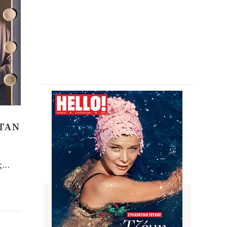
ΗΤΑΝ
ς
α
λεί,
ς
μής
στο