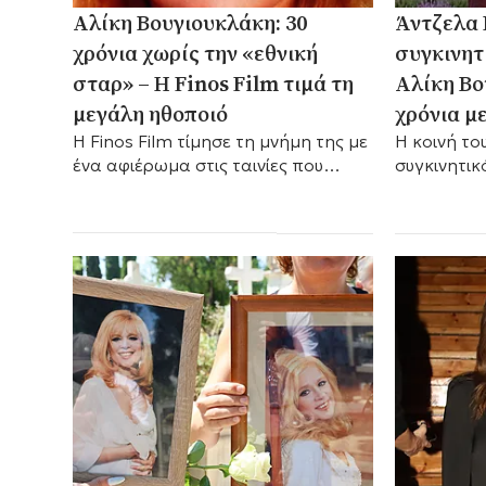
Αλίκη Βουγιουκλάκη: 30
Άντζελα 
χρόνια χωρίς την «εθνική
συγκινητ
σταρ» – Η Finos Film τιμά τη
Αλίκη Βο
μεγάλη ηθοποιό
χρόνια μ
Η Finos Film τίμησε τη μνήμη της με
Η κοινή το
ένα αφιέρωμα στις ταινίες που
συγκινητικ
άφησαν εποχή.