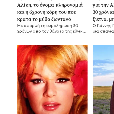
Αλίκη, το όνομα-κληρονομιά
για την 
και η 6χρονη κόρη του που
30 χρόνι
κρατά το μύθο ζωντανό
ξύπνα, μ
Με αφορμή τη συμπλήρωση 30
Ο Γιάννης 
χρόνων από τον θάνατο της εθνικής
μια σπάνια
μας σταρ, ο ανιψιός της τιμά τη
συγκλονιστ
μνήμη της.
μητέρα του
θάνατό της