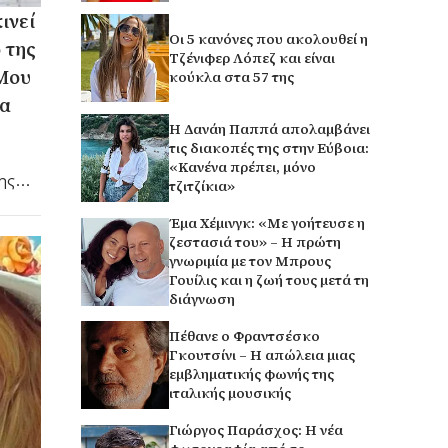
ινεί
Οι 5 κανόνες που ακολουθεί η
 της
Τζένιφερ Λόπεζ και είναι
«Μου
κούκλα στα 57 της
τα
Η Δανάη Παππά απολαμβάνει
τις διακοπές της στην Εύβοια:
«Κανένα πρέπει, μόνο
ης
τζιτζίκια»
ι
Έμα Χέμινγκ: «Με γοήτευσε η
ζεστασιά του» – Η πρώτη
γνωριμία με τον Μπρους
Γουίλις και η ζωή τους μετά τη
διάγνωση
Πέθανε ο Φραντσέσκο
Γκουτσίνι – Η απώλεια μιας
εμβληματικής φωνής της
ιταλικής μουσικής
Γιώργος Παράσχος: Η νέα