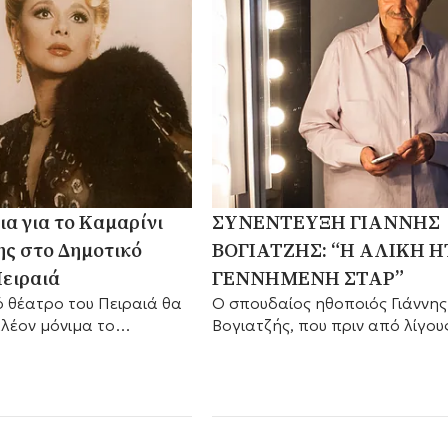
ια για το Καμαρίνι
ΣΥΝΕΝΤΕΥΞΗ ΓΙΑΝΝΗΣ
ης στο Δημοτικό
ΒΟΓΙΑΤΖΗΣ: “Η ΑΛΙΚΗ 
ειραιά
ΓΕΝΝΗΜΕΝΗ ΣΤΑΡ”
ό θέατρο του Πειραιά θα
Ο σπουδαίος ηθοποιός Γιάννης
πλέον μόνιμα το
Βογιατζής, που πριν από λίγου
 της Καμαρίνι.
μήνες συμπλήρωσε έναν αιών
μυθιστορηματικής ζωής, αναπο
θυμάται και διηγείται άγνωστε
πτυχές της μοναδικής διαδρο
του σε μια σπάνια συνέντευξη 