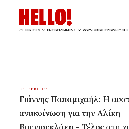
CELEBRITIES
ENTERTAINMENT
ROYALS
BEAUTY
FASHION
LI
CELEBRITIES
Γιάννης Παπαμιχαήλ: Η αυσ
ανακοίνωση για την Αλίκη
Βουγιουκλάκη – Τέλος στη χ