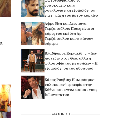
φωτογραφία από το
νοσοκομείο και η
συγκλονιστική εξομολόγηση
για τη μάχη του με τον καρκίνο
Αφροδίτη και Δέσποινα
Τερζοπούλου: Ποιες είναι οι
κόρες του εκδότη Άρη
Τερζόπουλου και τι κάνουν
να
σήμερα
Βλαδίμηρος Κυριακίδης: «Δεν
πιστεύω στον Θεό, αλλά η
φιλοσοφία του με αγγίζει» – Η
εξομολόγηση του ηθοποιού
Σάκης Ρουβάς: Η απρόσμενη
καλοκαιρινή εμπειρία στην
Κύθνο που εντυπωσίασε τους
followers του
ΔΙΑΦΗΜΙΣΗ