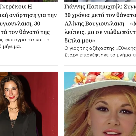
Γκερέκου: Η
Γιάννης Παπαμιχαήλ: Συγκ
ική ανάρτηση για την
30 χρόνια μετά τον θάνατο
υγιουκλάκη, 30
Αλίκης Βουγιουκλάκη – 
ετά τον θάνατό της
λείπεις, μα σε νιώθω πάν
δίπλα μου»
υς φωτογραφία και το
ό μήνυμα.
Ο γιος της αξέχαστης «Εθνικής
Σταρ» επισκέφτηκε το μνήμα τ
στο Α’ Νεκροταφείο Αθηνών κα
μοιράστηκε ένα συγκινητικό
μήνυμα.