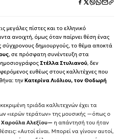
ις μεγάλες πίστες και το ελληνικό
τα ανοιχτή, όμως όταν παίρνει θέση ένας
ς σύγχρονους δημιουργούς, το θέμα αποκτά
ους
, σε πρόσφατη συνέντευξη στα
η δημοσιογράφος
Στέλλα Στυλιανού
, δεν
αφερόμενος ευθέως στους καλλιτέχνες που
θήνα: την
Κατερίνα Λιόλιου, τον Θοδωρή
κεκριμένη τριάδα καλλιτεχνών έχει τα
των «ιερών τεράτων» της μουσικής —όπως ο
 η Χαρούλα Αλεξίου—
η απάντησή του ήταν
θέσεις:
«Αυτοί είναι. Μπορεί να γίνουν αυτοί,