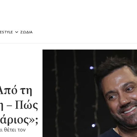
FESTYLE
ΖΩΔΙΑ
Από τη
η – Πώς
άριος»;
 θέτει τον