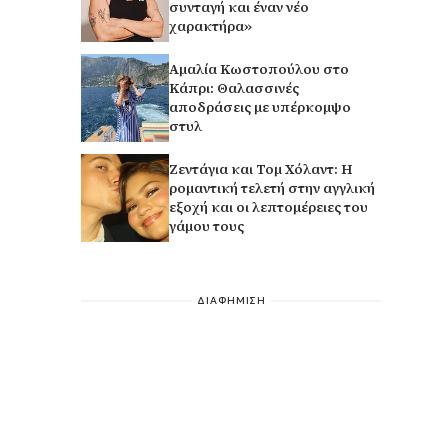
συνταγή και έναν νέο
χαρακτήρα»
Αμαλία Κωστοπούλου στο
Κάπρι: Θαλασσινές
αποδράσεις με υπέρκομψο
στυλ
Ζεντάγια και Τομ Χόλαντ: Η
ρομαντική τελετή στην αγγλική
εξοχή και οι λεπτομέρειες του
γάμου τους
ΔΙΑΦΗΜΙΣΗ