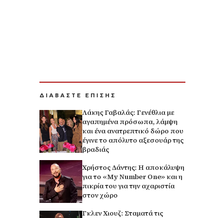
ΔΙΑΒΑΣΤΕ ΕΠΙΣΗΣ
Λάκης Γαβαλάς: Γενέθλια με
αγαπημένα πρόσωπα, λάμψη
και ένα ανατρεπτικό δώρο που
έγινε το απόλυτο αξεσουάρ της
βραδιάς
Χρήστος Δάντης: Η αποκάλυψη
για το «My Number One» και η
πικρία του για την αχαριστία
στον χώρο
Γκλεν Χιουζ: Σταματά τις