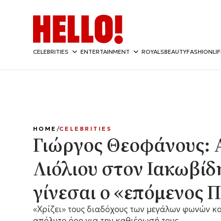
CELEBRITIES
ENTERTAINMENT
ROYALS
BEAUTY
FASHION
LI
HOME
CELEBRITIES
Γιώργος Θεοφάνους: 
Λιόλιου στον Ιακωβίδ
γίνεσαι ο «επόμενος Π
«Xρίζει» τους διαδόχους των μεγάλων φωνών και
απόλυτο όρο για την καθιέρωσή τους.