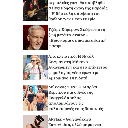
περιοδείες γιατί θα υποβληθεί
σε εγχείρηση ανοιχτής καρδιάς
– Η δύσκολη απόφαση του
θρύλου των Deep Purple
Τζέιμς Κάμερον: Σκέφτεται τη
ζωή μετά το Avatar –
«Βρίσκομαι σε μια μεταβατική
φάση»
Αποκλειστικό: Η Νικόλ
Κίντμαν στη Μύκονο-
Aνανεωμένη και στο επίκεντρο
φημολογίας νέου έρωτα με
Αμερικάνο επενδυτή
Μύκονος 2026: Η Μαρίνα
Βερνίκου και ο Ανέστης
Ευαγγελόπουλος
απολαμβάνουν τις
καλοκαιρινές τους διακοπές
Akylas: «Θα ξανάκανα
Eurovision, αλλά με μια νέα