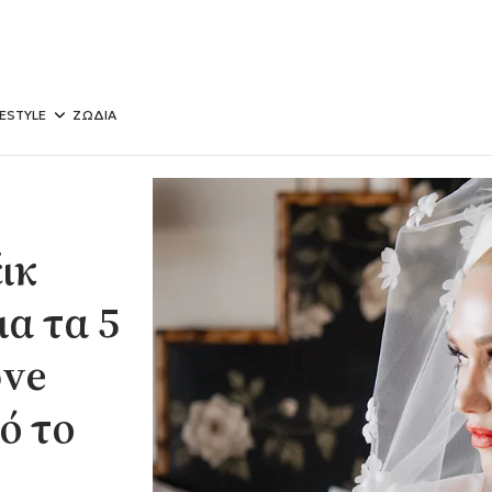
FESTYLE
ΖΩΔΙΑ
ικ
α τα 5
ove
ό το