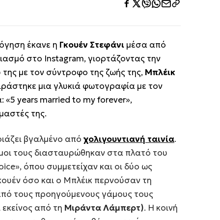
όγηση έκανε η
Γκουέν Στεφάνι
μέσα από
ιασμό στο Instagram, γιορτάζοντας την
 της με τον σύντροφο της ζωής της,
Μπλέικ
οιράστηκε μια γλυκιά φωτογραφία με τον
α:
«5 years married to my forever»
,
μαστές της.
μοιάζει βγαλμένο από
χολιγουντιανή ταινία
.
όμοι τους διασταυρώθηκαν στα πλατό του
oice»
, όπου συμμετείχαν και οι δύο ως
 Γκουέν όσο και ο Μπλέικ περνούσαν τη
από τους προηγούμενους γάμους τους
ι εκείνος από τη
Μιράντα Λάμπερτ)
. Η κοινή