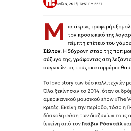
Ιούλ 4, 2026, 10:51 ΠΜ EEST
Μ
ια άκρως τρυφερή εξομολ
τον προσωπικό της λογαρ
πέμπτη επέτειο του γάμου
Σέλτον
. Η 56χρονη σταρ της ποπ μ
σύζυγό της, γράφοντας στη λεζάντ
συγκινώντας τους εκατομμύρια θαυ
Το love story των δύο καλλιτεχνών 
Όλα ξεκίνησαν το 2014, όταν οι δρ
αμερικανικού μουσικού show
«The V
κριτές. Εκείνη την περίοδο, τόσο η
δύσκολη φάση των διαζυγίων τους 
(εκείνη από τον
Γκάβιν Ρόσντεϊλ
κα