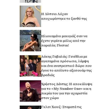
Η Λίντσει Λόχαν
αποχωρίστηκε το ξανθό της
Ηλιοκαμένο μακιγιάζ σαν να
έχετε γυρίσει μόλις από την
παραλία; Γίνεται!
Λάκης Γαβαλάς: Γενέθλια με
αγαπημένα πρόσωπα, λάμψη
και ένα ανατρεπτικό δώρο που
έγινε το απόλυτο αξεσουάρ της
βραδιάς
Χρήστος Δάντης: Η αποκάλυψη
για το «My Number One» και η
πικρία του για την αχαριστία
στον χώρο
Γκλεν Χιουζ: Σταματά τις