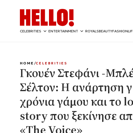
CELEBRITIES
ENTERTAINMENT
ROYALS
BEAUTY
FASHION
LI
HOME
CELEBRITIES
Γκουέν Στεφάνι -Μπλέ
Σέλτον: Η ανάρτηση γι
χρόνια γάμου και το l
story που ξεκίνησε απ
«The Voice»