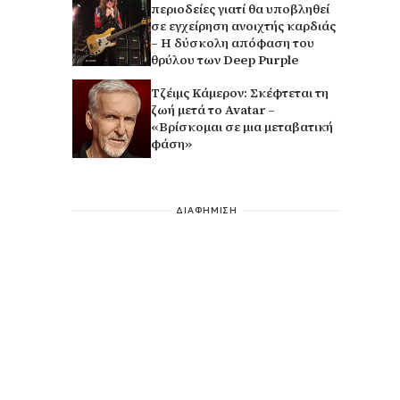
περιοδείες γιατί θα υποβληθεί
σε εγχείρηση ανοιχτής καρδιάς
– Η δύσκολη απόφαση του
θρύλου των Deep Purple
Τζέιμς Κάμερον: Σκέφτεται τη
ζωή μετά το Avatar –
«Βρίσκομαι σε μια μεταβατική
φάση»
ΔΙΑΦΗΜΙΣΗ