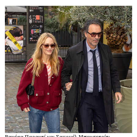
Βανέσα Παραντί και Σαμουέλ Μπενσετρίτ: