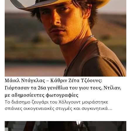
Μάικλ Ντάγκλας – Κάθριν Ζέτα Τζόουνς:
Γιόρτασαν τα 26α γενέθλια του γιου τους, Ντίλαν,
με αδημοσίευτες φωτογραφίες
Το διάσημο ζευγάρι του Χόλιγουντ μοιράστηκε
σπάνιες οικογενειακές στιγμές και συγκινητικά
αισθήματα, με τη μικρή του αδελφή Κάρις να
προσθέτει τις δικές της θερμές ευχές.