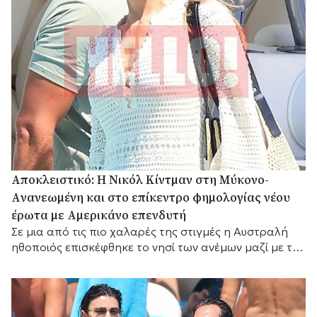
Αποκλειστικό: Η Νικόλ Κίντμαν στη Μύκονο-
Aνανεωμένη και στο επίκεντρο φημολογίας νέου
έρωτα με Αμερικάνο επενδυτή
Σε μια από τις πιο χαλαρές της στιγμές η Αυστραλή
ηθοποιός επισκέφθηκε το νησί των ανέμων μαζί με τη
Ζόε Σαλντάνα και τον σύζυγο αυτής, τον Ιταλό
καλλιτέχνη Μάρκο Περέγκο.