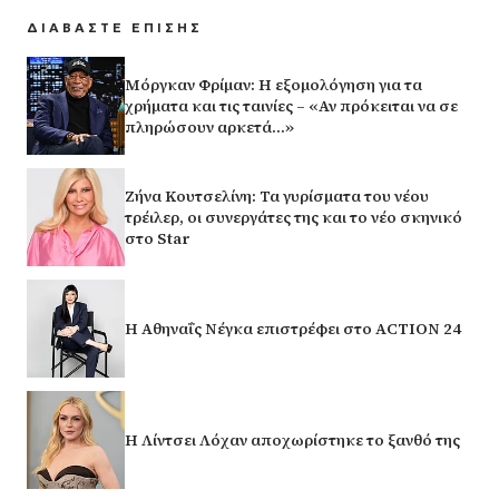
ΔΙΑΒΑΣΤΕ ΕΠΙΣΗΣ
Μόργκαν Φρίμαν: Η εξομολόγηση για τα
χρήματα και τις ταινίες – «Αν πρόκειται να σε
πληρώσουν αρκετά…»
Ζήνα Κουτσελίνη: Τα γυρίσματα του νέου
τρέιλερ, οι συνεργάτες της και το νέο σκηνικό
στο Star
Η Αθηναΐς Νέγκα επιστρέφει στο ACTION 24
Η Λίντσει Λόχαν αποχωρίστηκε το ξανθό της