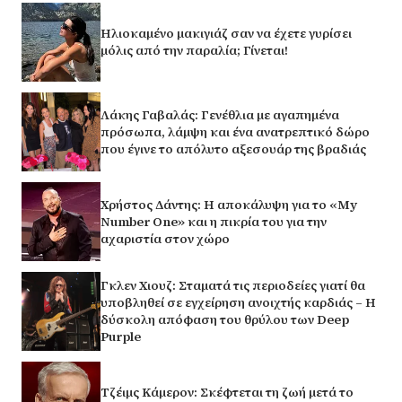
Ηλιοκαμένο μακιγιάζ σαν να έχετε γυρίσει
μόλις από την παραλία; Γίνεται!
Λάκης Γαβαλάς: Γενέθλια με αγαπημένα
πρόσωπα, λάμψη και ένα ανατρεπτικό δώρο
που έγινε το απόλυτο αξεσουάρ της βραδιάς
Χρήστος Δάντης: Η αποκάλυψη για το «My
Number One» και η πικρία του για την
αχαριστία στον χώρο
Γκλεν Χιουζ: Σταματά τις περιοδείες γιατί θα
υποβληθεί σε εγχείρηση ανοιχτής καρδιάς – Η
δύσκολη απόφαση του θρύλου των Deep
Purple
Τζέιμς Κάμερον: Σκέφτεται τη ζωή μετά το